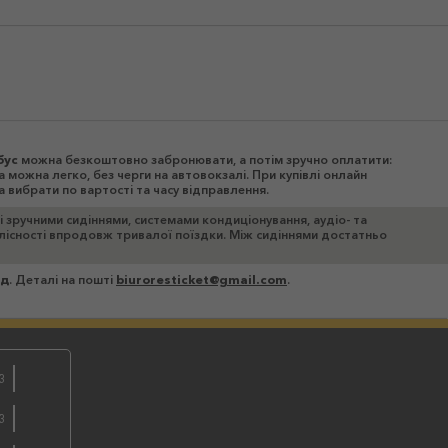
бус
можна безкоштовно забронювати, а потім зручно оплатити:
а можна легко, без черги на автовокзалі. При купівлі онлайн
 вибрати по вартості та часу відправлення.
ні зручними сидіннями, системами кондиціонування, аудіо- та
цілісності впродовж тривалої поїздки. Між сидіннями достатньо
зд
. Деталі на пошті
biuroresticket@gmail.com
.
3
бронюйте
3