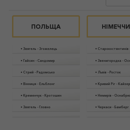
ПОЛЬЩА
НІМЕЧЧ
•
Звягель
-
Згожелець
•
Старокостянтинів
•
Гайсин
-
Сандомир
•
Звенигородка
-
Ос
•
Стрий
-
Радомсько
•
Львів
-
Росток
•
Вінниця
-
Ельблонг
•
Кривий Ріг
-
Кайзе
•
Кременчук
-
Кротошин
•
Немирів
-
Оснабрю
•
Звягель
-
Гловно
•
Черкаси
-
Бамберг