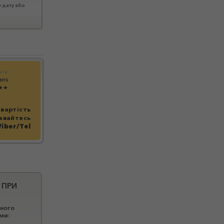
у дату або
нія:
ans
★★
вартість
авайтесь
Viber/Tel
 ПРИ
вного
ми: