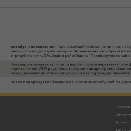
Автобусні перевезення
- один з наймобільніших і, водночас, на
онлайн або водію під час посадки.
Перевезення автобусом в Че
отримуйте знижку
5%
. Знайти рейси
Умань - Тахов
зручно на сайт
Наші партнери надають якісні та надійні послуги перевезення
комф
відеотехнікою, Wi-Fi роутерами та зарядними пристроями.
Велике
місця для ваших ніг. Рейси відбуваються
без пересадок
. Замовити
Часто подорожуєте?
Замовляйте квитки на автобус собі та дру
Головна
Замовле
Про нас
Публічн