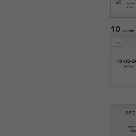
На жал
зв'яжі
10
серпня
▼
10-08-2
понеділ
БРО
Бюро
бр