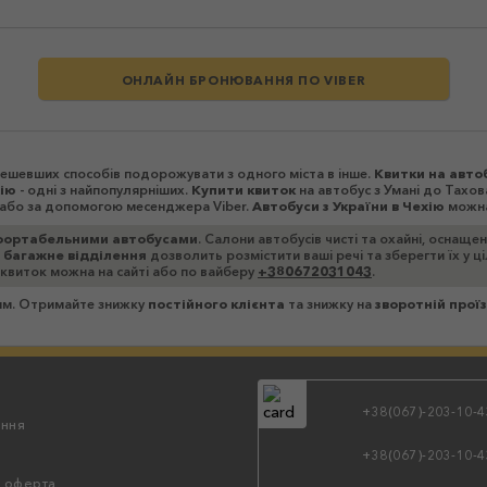
ОНЛАЙН БРОНЮВАННЯ ПО VIBER
йдешевших способів подорожувати з одного міста в інше.
Квитки на авто
хію
- одні з найпопулярніших.
Купити квиток
на автобус з Умані до Тахов
і або за допомогою месенджера Viber.
Автобуси з України в Чехію
можна
ортабельними автобусами
. Салони автобусів чисті та охайні, оснаще
 багажне відділення
дозволить розмістити ваші речі та зберегти їх у 
 квиток можна на сайті або по вайберу
+380672031043
.
зям. Отримайте знижку
постійного клієнта
та знижку на
зворотній прої
+38(067)-203-10-4
ння
+38(067)-203-10-4
а оферта