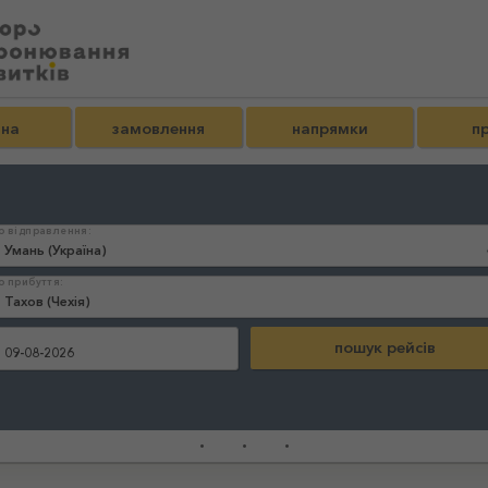
вна
замовлення
напрямки
пр
о відправлення:
о прибуття:
:
...