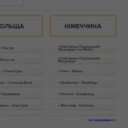
ОЛЬЩА
НІМЕЧЧИНА
•
Кам'янець-Подільський
-
-
Опатув
Франкфурт-на-Майні
•
Кам'янець-Подільський
-
-
Білосток
Магдебург
в
-
Єленя-Гура
•
Рівне
-
Майнц
ськ
-
Стальова Воля
•
Кременчук
-
Фрайбург
-
Перемишль
•
Рогатин
-
Білефельд
айськ
-
Нова Суль
•
Житомир
-
Кобленц
всі напрямки >>