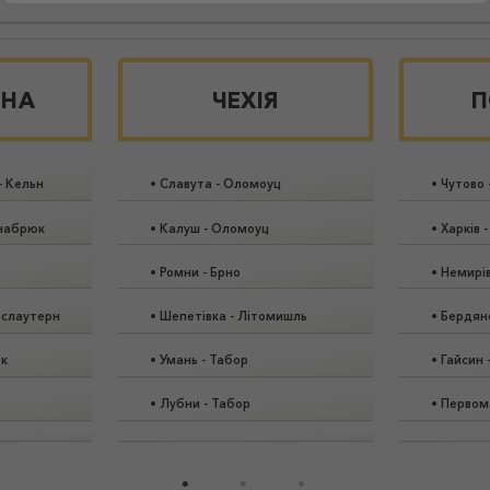
ИНА
ЧЕХІЯ
П
-
Кельн
•
Славута
-
Оломоуц
•
Чутово
набрюк
•
Калуш
-
Оломоуц
•
Харків
•
Ромни
-
Брно
•
Немирі
рслаутерн
•
Шепетівка
-
Літомишль
•
Бердян
к
•
Умань
-
Табор
•
Гайсин
•
Лубни
-
Табор
•
Первом