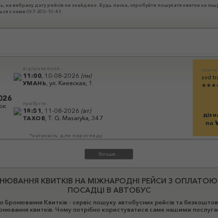
ь, на вибрану дату рейсів не знайдено. Будь ласка, спробуйте пошукати квитки на інш
ться з нами 067-203-10-43.
відправлення:
компа
11:00
,
10-08-2026
(
пн
)
svd tr
,
ул. Киевская, 1
УМАНЬ
★★★
026
прибуття:
ок
18:51
,
11-08-2026
(
вт
)
дізн
,
T. G. Masaryka, 347
ТАХОВ
по
*натисніть для перегляду
НЮВАННЯ КВИТКІВ НА МІЖНАРОДНІ РЕЙСИ З ОПЛАТОЮ
ПОСАДЦІ В АВТОБУС
 Бронювання Квитків - сервіс пошуку автобусних рейсів та безкошто
онювання квитків. Чому потрібно користуватися саме нашими послуга