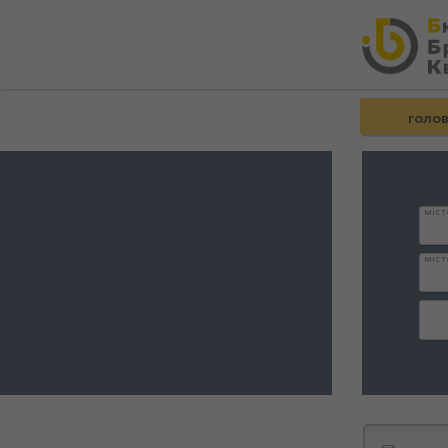
голо
міст
міст
дата