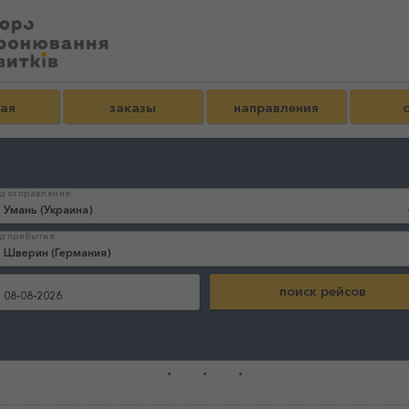
ная
заказы
направления
д отправления:
д прибытия:
:
...