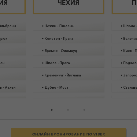
ИЯ
ЧЕХИЯ
П
йльбронн
•
Нежин
-
Пльзень
•
Шпола
брюк
•
Конотоп
-
Прага
•
Волочи
•
Яремче
-
Оломоуц
•
Киев
-
П
ден
•
Шпола
-
Прага
•
Подвол
•
Кременчуг
-
Йиглава
•
Запоро
в
-
Аахен
•
Дубно
-
Мост
•
Сваляв
ОНЛАЙН БРОНИРОВАНИЕ ПО VIBER