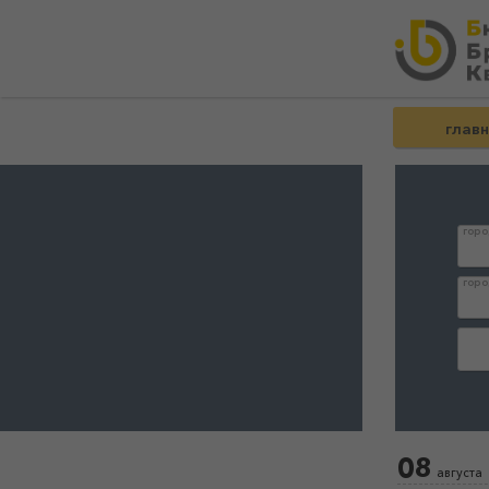
глав
горо
горо
дата
08
августа