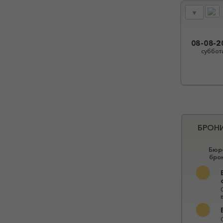
▼
08-08-2
суббот
БРОН
Бюро
бро