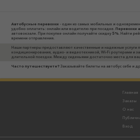
Автобусные перевозки
- один из самых мобильных и одновремен
удобно оплатить: онлайн или водителю при посадке.
Перевозки 
автовокзале. При покупке онлайн получайте скидку
5%
. Найти ре
времени отправления.
Наши партнеры предоставляют качественные и надежные услуги 
кондиционирования, аудио- и видеотехникой, Wi-Fi роутерами и 
длительной поездки. Между сиденьями достаточно места для ва
Часто путешествуете?
Заказывайте билеты на автобус себе и д
Главная
Заказы
О нас
Публичн
Вход