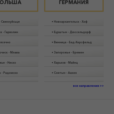
ОЛЬША
ГЕРМАНИЯ
-
Свиноуйсьце
•
Новоархангельск
-
Хоф
ск
-
Гарволин
•
Бурштын
-
Дюссельдорф
ясечно
•
Винница
-
Бад-Херсфельд
очиск
-
Млава
•
Запорожье
-
Бремен
жье
-
Ниско
•
Харьков
-
Майнц
а
-
Радомско
•
Снятын
-
Аахен
все направления >>