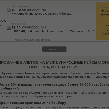
отправление:
компа
13:30
,
08-08-2026
(
сб
)
klr bu
,
Умань автовокзал, вул. Київська, 1
УМАНЬ
★★★
026
прибытие:
а
с
23:55
,
09-08-2026
(
вс
)
у
,
Parkplatz "Am Hauptbahnhof", Wismarsche Str. 192
ШВЕРИН
по
*нажмите для просмотра
ИРОВАНИЕ БИЛЕТОВ НА МЕЖДУНАРОДНЫЕ РЕЙСЫ С ОП
ПРИ ПОСАДКЕ В АВТОБУС
 Бронирования Билетов - сервис поиска автобусных рейсов и беспла
нирования билетов. Почему нужно пользоваться именно нашими услуг
Более 50-ти наших партнеров создают более 18 000 автобусн
сообщений
Сотрудничество с ведущими перевозчиками позволяет найти рейс именно 
вашему маршруту и ​​подобрать оптимальный вариант.
Бронирование происходит по Вайберу
Оператор предложит вариант с выгодными условиями соответствии с ваш