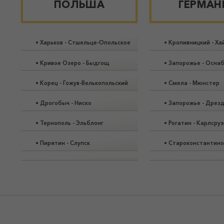
ПОЛЬША
ГЕРМАН
•
Харьков
-
Стшельце-Опольское
•
Кропивницкий
-
Ха
•
Кривое Озеро
-
Быдгощ
•
Запорожье
-
Осна
•
Корец
-
Гожув-Велькопольский
•
Смела
-
Мюнстер
•
Дрогобыч
-
Ниско
•
Запорожье
-
Дрез
•
Тернополь
-
Эльблонг
•
Рогатин
-
Карлсруэ
•
Пирятин
-
Слупск
•
Староконстантино