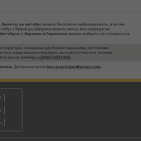
.
Билеты на автобус
можно бесплатно забронировать, а затем
втобус с Умани до Шверина можно легко, без очереди на
Автобусы c Украины в Германию
можно выбрать по стоимости и
 и опрятные, оснащены удобными сиденьями, системами
стить ваши вещи и сохранить их в целостности в течение
айте или по вайберу
+380672031043
.
роезд
. Детали на почте
biuroresticket@gmail.com
.
3
бронируй
3
по viber
m