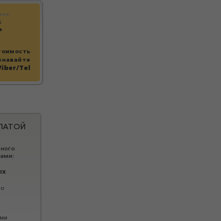
ния:
s
★
тоимость
знавайте
Viber/Tel
ЛАТОЙ
тного
ами:
ых
по
ими