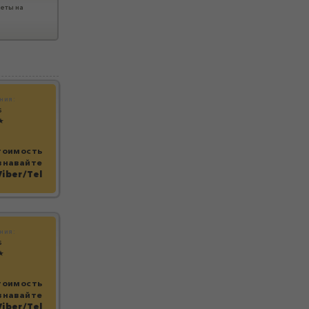
еты на
ния:
s
★
тоимость
знавайте
Viber/Tel
ния:
s
★
тоимость
знавайте
Viber/Tel