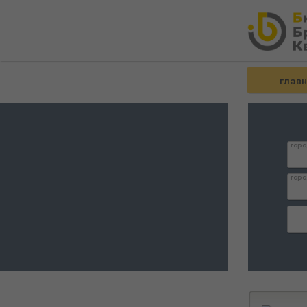
глав
горо
горо
дата