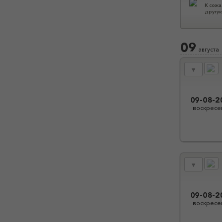
К сожа
другую
09
августа
▼
09-08-2
воскресе
▼
09-08-2
воскресе