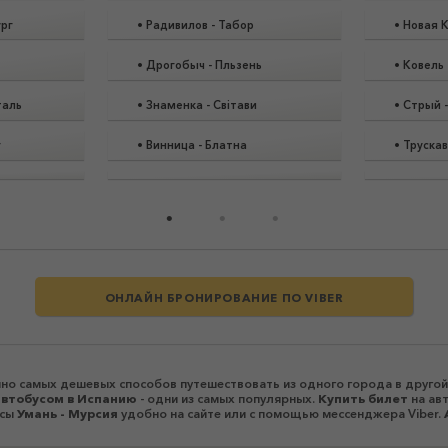
ург
•
Радивилов
-
Табор
•
Новая 
•
Дрогобыч
-
Пльзень
•
Ковель
таль
•
Знаменка
-
Світави
•
Стрый
г
•
Винница
-
Блатна
•
Труска
ОНЛАЙН БРОНИРОВАНИЕ ПО VIBER
но самых дешевых способов путешествовать из одного города в другой
автобусом в Испанию
- одни из самых популярных.
Купить билет
на авт
йсы
Умань - Мурсия
удобно на сайте или с помощью мессенджера Viber.