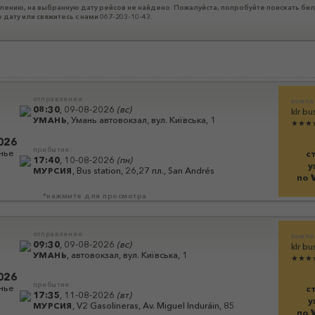
лению, на выбранную дату рейсов не найдено. Пожалуйста, попробуйте поискать бил
 дату или свяжитесь с нами 067-203-10-43.
отправление:
компа
08:30
,
09-08-2026
(
вс
)
klr bu
,
Умань автовокзал, вул. Київська, 1
УМАНЬ
★★★
026
прибытие:
нье
с
17:40
,
10-08-2026
(
пн
)
у
,
Bus station, 26,27 пл., San Andrés
МУРСИЯ
по
*нажмите для просмотра
отправление:
компа
09:30
,
09-08-2026
(
вс
)
klr bu
,
автовокзал, вул. Київська, 1
УМАНЬ
★★★
026
прибытие:
нье
с
17:35
,
11-08-2026
(
вт
)
у
,
V2 Gasolineras, Av. Miguel Induráin, 85
МУРСИЯ
по