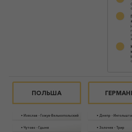
ПОЛЬША
ГЕРМАН
•
Изяслав
-
Гожув-Велькопольский
•
Днепр
-
Ингольшт
•
Чутово
-
Гдыня
•
Золочев
-
Трир