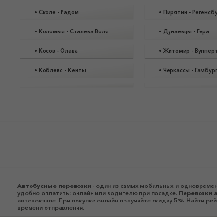
•
Сколе
-
Радом
•
Пирятин
-
Регенсб
•
Коломыя
-
Сталева Воля
•
Дунаевцы
-
Гера
•
Косов
-
Олава
•
Житомир
-
Вуппер
•
Коблево
-
Кенты
•
Черкассы
-
Гамбур
Автобусные перевозки
- один из самых мобильных и одновремен
удобно оплатить: онлайн или водителю при посадке.
Перевозки 
автовокзале. При покупке онлайн получайте скидку
5%
. Найти ре
времени отправления.