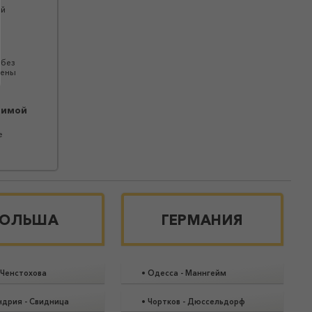
ой
 без
щены
димой
е
ОЛЬША
ГЕРМАНИЯ
Ченстохова
•
Одесса
-
Маннгейм
ндрия
-
Свидница
•
Чортков
-
Дюссельдорф