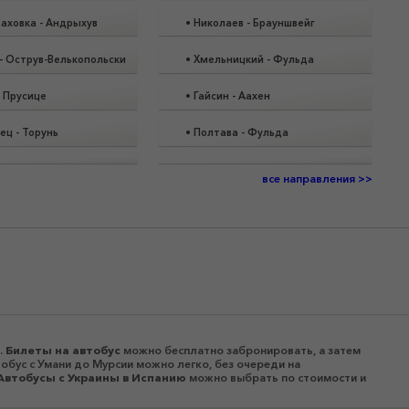
Каховка
-
Андрыхув
•
Николаев
-
Брауншвейг
-
Острув-Велькопольски
•
Хмельницкий
-
Фульда
-
Прусице
•
Гайсин
-
Аахен
вец
-
Торунь
•
Полтава
-
Фульда
все направления >>
.
Билеты на автобус
можно бесплатно забронировать, а затем
обус с Умани до Мурсии можно легко, без очереди на
Автобусы c Украины в Испанию
можно выбрать по стоимости и