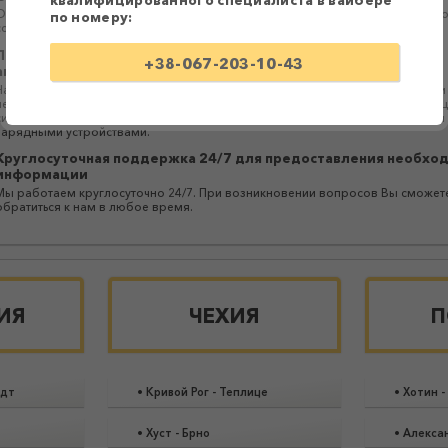
квалифицированного специалиста в вайбере
Оплатить билет можно водителю при посадке в автобус или за персональн
по номеру:
ссылкой в ​​Приват24.
Перевозки осуществляются большими комфортабельными
+38-067-203-10-43
автобусами
Наши партнеры предоставляют качественные и надежные услуги перевозки
пересадок или с быстрой заменой автобуса без ожидания. Автобусы осна
системами кондиционирования, аудио- и видеотехникой, Wi-Fi роутерами и
зарядными устройствами.
Круглосуточная поддержка 24/7 для предоставления необхо
информации
Мы работаем круглосуточно 24/7. При возникновении вопросов Вы сможет
обратиться к нам в любое время.
ИЯ
ЧЕХИЯ
П
адт
•
Кривой Рог
-
Теплице
•
Хотин
-
•
Хуст
-
Брно
•
Алекса