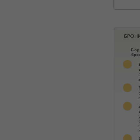
БРОН
Бюро
бро