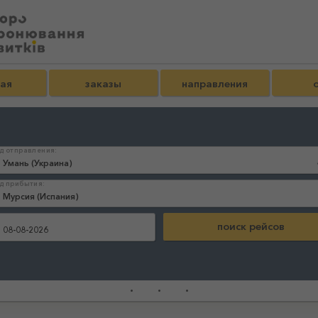
ная
заказы
направления
д отправления:
д прибытия:
:
...