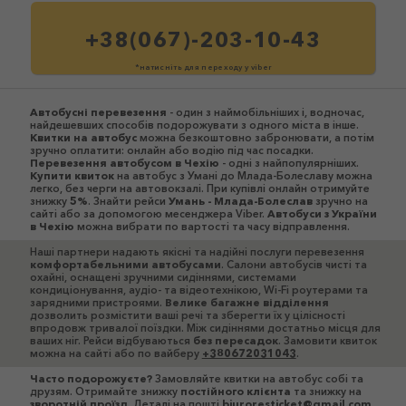
+38(067)-203-10-43
*натисніть для переходу у viber
Автобусні перевезення
- один з наймобільніших і, водночас,
найдешевших способів подорожувати з одного міста в інше.
Квитки на автобус
можна безкоштовно забронювати, а потім
зручно оплатити: онлайн або водію під час посадки.
Перевезення автобусом в Чехію
- одні з найпопулярніших.
Купити квиток
на автобус з Умані до Млада-Болеславу можна
легко, без черги на автовокзалі. При купівлі онлайн отримуйте
знижку
5%
. Знайти рейси
Умань - Млада-Болеслав
зручно на
сайті або за допомогою месенджера Viber.
Автобуси з України
в Чехію
можна вибрати по вартості та часу відправлення.
Наші партнери надають якісні та надійні послуги перевезення
комфортабельними автобусами
. Салони автобусів чисті та
охайні, оснащені зручними сидіннями, системами
кондиціонування, аудіо- та відеотехнікою, Wi-Fi роутерами та
зарядними пристроями.
Велике багажне відділення
дозволить розмістити ваші речі та зберегти їх у цілісності
впродовж тривалої поїздки. Між сидіннями достатньо місця для
ваших ніг. Рейси відбуваються
без пересадок
. Замовити квиток
можна на сайті або по вайберу
+380672031043
.
Часто подорожуєте?
Замовляйте квитки на автобус собі та
друзям. Отримайте знижку
постійного клієнта
та знижку на
зворотній проїзд
. Деталі на пошті
biuroresticket@gmail.com
.