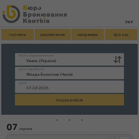
головна
замовлення
напрямки
про нас
місто відправлення:
місто прибуття:
дата:
...
07
серпня