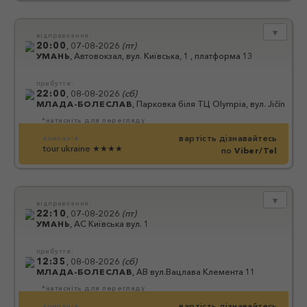
▼
відправлення:
20:00
,
07-08-2026
(
пт
)
УМАНЬ
,
Автовокзал, вул. Київська, 1 , платформа 13
прибуття:
22:00
,
08-08-2026
(
сб
)
МЛАДА-БОЛЕСЛАВ
,
Парковка біля ТЦ Olympia, вул. Jičínská 13
*натисніть для перегляду
вартість дізнавайтесь
компанія:
tour ukraine
★★★★
по
Viber/Tel
▼
відправлення:
22:10
,
07-08-2026
(
пт
)
УМАНЬ
,
АС Київська вул. 1
прибуття:
12:35
,
08-08-2026
(
сб
)
МЛАДА-БОЛЕСЛАВ
,
АВ вул.Вацлава Клемента 11
*натисніть для перегляду
вартість дізнавайтесь
компанія: