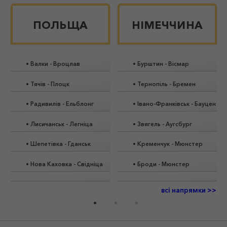
ПОЛЬЩА
НІМЕЧЧИНА
•
Валки
-
Вроцлав
•
Бурштин
-
Вісмар
•
Тячів
-
Плоцк
•
Тернопіль
-
Бремен
а
•
Радивилів
-
Ельблонг
•
Івано-Франківськ
-
Бауцен
•
Лисичанськ
-
Легніца
•
Звягель
-
Аугсбург
•
Шепетівка
-
Гданськ
•
Кременчук
-
Мюнстер
•
Нова Каховка
-
Свідніца
•
Броди
-
Мюнстер
всі напрямки >>