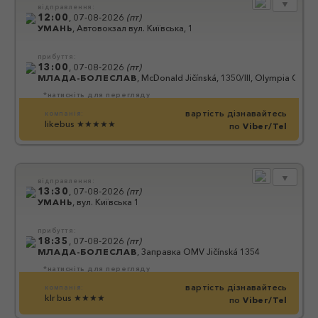
▼
відправлення:
12:00
,
07-08-2026
(
пт
)
УМАНЬ
,
Автовокзал вул. Київська, 1
прибуття:
13:00
,
07-08-2026
(
пт
)
МЛАДА-БОЛЕСЛАВ
,
McDonald Jičínská, 1350/III, Olympia Cent
*натисніть для перегляду
вартість дізнавайтесь
компанія:
likebus
★★★★★
по
Viber/Tel
▼
відправлення:
13:30
,
07-08-2026
(
пт
)
УМАНЬ
,
вул. Київська 1
прибуття:
18:35
,
07-08-2026
(
пт
)
МЛАДА-БОЛЕСЛАВ
,
Заправка OMV Jičínská 1354
*натисніть для перегляду
вартість дізнавайтесь
компанія:
klr bus
★★★★
по
Viber/Tel