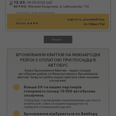
12:20
,
08-08-2026
(
сб
)
КУТНО
,
Магазин Бедронка, ul. Lakoszynska, 166
*натисніть для перегляду
вартість дізнавайтесь
компанія:
klr bus
★★★★
по
Viber/Tel
БРОНЮВАННЯ КВИТКІВ НА МІЖНАРОДНІ
РЕЙСИ З ОПЛАТОЮ ПРИ ПОСАДЦІ В
АВТОБУС
Бюро Бронювання Квитків - сервіс пошуку
автобусних рейсів та безкоштовного бронювання
квитків. Чому потрібно користуватися саме нашими
послугами:
Більше 50-ти наших партнерів
створюють понад 18 000 автобусних
сполучень
Співпраця з провідними перевізниками дає змогу
знайти рейс саме за вашим маршрутом та
підібрати оптимальний варіант.
Бронювання відбувається по Вайберу