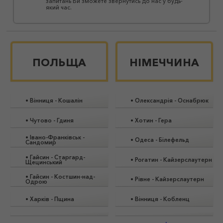
запитань Ви зможете звернутись до нас у будь-
який час.
ПОЛЬЩА
НІМЕЧЧИНА
•
Вінниця
-
Кошалін
•
Олександрія
-
Оснабрюк
•
Чутово
-
Гдиня
•
Хотин
-
Гера
•
Івано-Франківськ
-
•
Одеса
-
Білефельд
Сандомир
•
Гайсин
-
Старгард-
•
Рогатин
-
Кайзерслаутерн
Щецинський
•
Гайсин
-
Костшин-над-
•
Рівне
-
Кайзерслаутерн
Одрою
•
Харків
-
Пщина
•
Вінниця
-
Кобленц