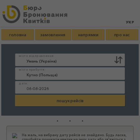
головна
замовлення
напрямки
про нас
місто відправлення:
місто прибуття:
дата:
...
На жаль, на вибрану дату рейсів не знайдено. Будь ласка,
спробуйте пошукати квитки на іншу дату або зв'яжіться з