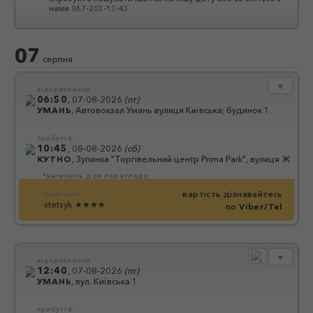
нами 067-203-10-43.
07
серпня
▼
відправлення:
06:50
,
07-08-2026
(
пт
)
УМАНЬ
,
Автовокзал Умань вулиця Київська; будинок 1
прибуття:
10:45
,
08-08-2026
(
сб
)
КУТНО
,
Зупинка "Торгівельний центр Prima Park", вулиця Жвірки 
*натисніть для перегляду
вартість дізнавайтесь
компанія:
stetsyk
★★★★
по
Viber/Tel
▼
відправлення:
12:40
,
07-08-2026
(
пт
)
УМАНЬ
,
вул. Київська 1
прибуття: