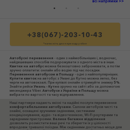
всі напрямки >>
+38(067)-203-10-43
*натисніть для переходу у viber
Автобусні перевезення
- один з наймобільніших і, водночас,
найдешевших способів подорожувати з одного міста в інше.
Квитки на автобус
можна безкоштовно забронювати, а потім
зручно оплатити: онлайн або водію під час посадки.
Перевезення автобусом в Польщу
- одні з найпопулярніших.
Купити квиток
на автобус з Умані до Кутно можна легко, без
черги на автовокзалі. При купівлі онлайн отримуйте знижку
5%
.
Знайти рейси
Умань - Кутно
зручно на сайті або за допомогою
месенджера Viber.
Автобуси з України в Польщу
можна
вибрати по вартості та часу відправлення.
Наші партнери надають якісні та надійні послуги перевезення
комфортабельними автобусами
. Салони автобусів чисті та
охайні, оснащені зручними сидіннями, системами
кондиціонування, аудіо- та відеотехнікою, Wi-Fi роутерами та
зарядними пристроями.
Велике багажне відділення
дозволить розмістити ваші речі та зберегти їх у цілісності
впродовж тривалої поїздки. Між сидіннями достатньо місця для