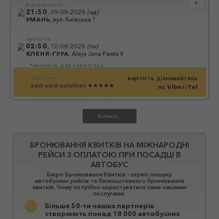
▼
відправлення:
21:50
,
09-08-2026
(
нд
)
УМАНЬ
,
вул. Київська 1
прибуття:
02:50
,
10-08-2026
(
пн
)
ЄЛЕНЯ-ГУРА
,
Aleja Jana Pawla II
*натисніть для перегляду
вартість дізнавайтесь
компанія:
east west eurolines
★★★★★
по
Viber/Tel
БРОНЮВАННЯ КВИТКІВ НА МІЖНАРОДНІ
РЕЙСИ З ОПЛАТОЮ ПРИ ПОСАДЦІ В
АВТОБУС
Бюро Бронювання Квитків - сервіс пошуку
автобусних рейсів та безкоштовного бронювання
квитків. Чому потрібно користуватися саме нашими
послугами:
Більше 50-ти наших партнерів
створюють понад 18 000 автобусних