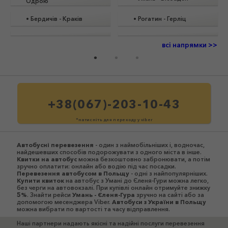
Одрою
•
Бердичів
-
Краків
•
Рогатин
-
Герліц
всі напрямки >>
+38(067)-203-10-43
*натисніть для переходу у viber
Автобусні перевезення
- один з наймобільніших і, водночас,
найдешевших способів подорожувати з одного міста в інше.
Квитки на автобус
можна безкоштовно забронювати, а потім
зручно оплатити: онлайн або водію під час посадки.
Перевезення автобусом в Польщу
- одні з найпопулярніших.
Купити квиток
на автобус з Умані до Єленя-Гури можна легко,
без черги на автовокзалі. При купівлі онлайн отримуйте знижку
5%
. Знайти рейси
Умань - Єленя-Гура
зручно на сайті або за
допомогою месенджера Viber.
Автобуси з України в Польщу
можна вибрати по вартості та часу відправлення.
Наші партнери надають якісні та надійні послуги перевезення