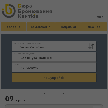
головна
замовлення
напрямки
про нас
місто відправлення:
місто прибуття:
дата:
...
09
серпня