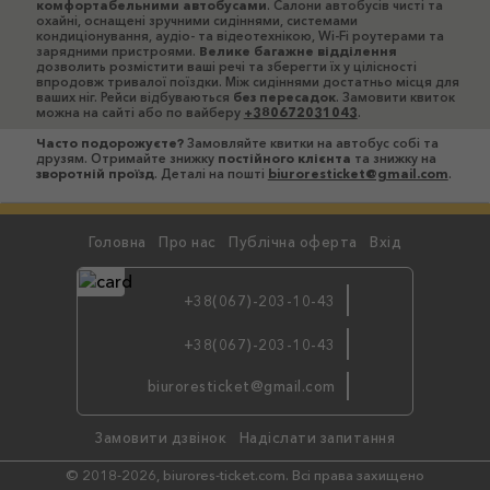
комфортабельними автобусами
. Салони автобусів чисті та
охайні, оснащені зручними сидіннями, системами
кондиціонування, аудіо- та відеотехнікою, Wi-Fi роутерами та
зарядними пристроями.
Велике багажне відділення
дозволить розмістити ваші речі та зберегти їх у цілісності
впродовж тривалої поїздки. Між сидіннями достатньо місця для
ваших ніг. Рейси відбуваються
без пересадок
. Замовити квиток
можна на сайті або по вайберу
+380672031043
.
Часто подорожуєте?
Замовляйте квитки на автобус собі та
друзям. Отримайте знижку
постійного клієнта
та знижку на
зворотній проїзд
. Деталі на пошті
biuroresticket@gmail.com
.
Головна
Про нас
Публічна оферта
Вхід
+38(067)-203-10-43
+38(067)-203-10-43
бронюйте
biuroresticket@gmail.com
по viber
Замовити дзвінок
Надіслати запитання
© 2018-2026, biurores-ticket.com. Всі права захищено