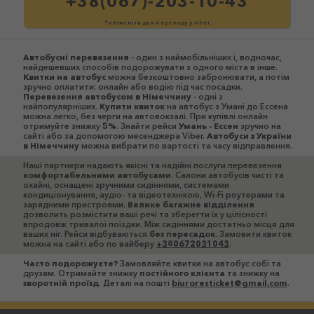
+38(067)-203-10-43
*натисніть для переходу у viber
Автобусні перевезення
- один з наймобільніших і, водночас,
найдешевших способів подорожувати з одного міста в інше.
Квитки на автобус
можна безкоштовно забронювати, а потім
зручно оплатити: онлайн або водію під час посадки.
Перевезення автобусом в Німеччину
- одні з
найпопулярніших.
Купити квиток
на автобус з Умані до Ессена
можна легко, без черги на автовокзалі. При купівлі онлайн
отримуйте знижку
5%
. Знайти рейси
Умань - Ессен
зручно на
сайті або за допомогою месенджера Viber.
Автобуси з України
в Німеччину
можна вибрати по вартості та часу відправлення.
Наші партнери надають якісні та надійні послуги перевезення
комфортабельними автобусами
. Салони автобусів чисті та
охайні, оснащені зручними сидіннями, системами
кондиціонування, аудіо- та відеотехнікою, Wi-Fi роутерами та
зарядними пристроями.
Велике багажне відділення
дозволить розмістити ваші речі та зберегти їх у цілісності
впродовж тривалої поїздки. Між сидіннями достатньо місця для
ваших ніг. Рейси відбуваються
без пересадок
. Замовити квиток
можна на сайті або по вайберу
+380672031043
.
Часто подорожуєте?
Замовляйте квитки на автобус собі та
друзям. Отримайте знижку
постійного клієнта
та знижку на
зворотній проїзд
. Деталі на пошті
biuroresticket@gmail.com
.