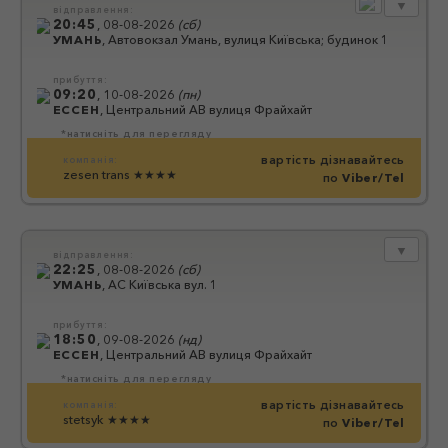
▼
відправлення:
20:45
,
08-08-2026
(
сб
)
УМАНЬ
,
Автовокзал Умань, вулиця Київська; будинок 1
прибуття:
09:20
,
10-08-2026
(
пн
)
ЕССЕН
,
Центральний АВ вулиця Фрайхайт
*натисніть для перегляду
вартість дізнавайтесь
компанія:
zesen trans
★★★★
по
Viber/Tel
▼
відправлення:
22:25
,
08-08-2026
(
сб
)
УМАНЬ
,
АС Київська вул. 1
прибуття:
18:50
,
09-08-2026
(
нд
)
ЕССЕН
,
Центральний АВ вулиця Фрайхайт
*натисніть для перегляду
вартість дізнавайтесь
компанія:
stetsyk
★★★★
по
Viber/Tel