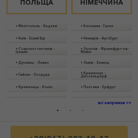
ПОЛЬЩА
НІМЕЧЧИНА
•
Мелітополь
-
Ходзеж
•
Коломия
-
Галле
•
Київ
-
Білий Бір
•
Немирів
-
Аугсбург
•
Старокостянтинів
-
•
Золочів
-
Франкфурт-на-
Цешин
Майні
•
Дунаївці
-
Лович
•
Львів
-
Хемніц
•
Кременчук
-
•
Гайсин
-
Оструда
Дюссельдорф
•
Кременець
-
Конін
•
Полтава
-
Ерфурт
всі напрямки >>