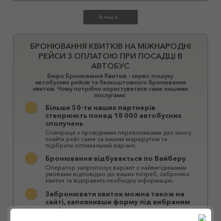
БРОНЮВАННЯ КВИТКІВ НА МІЖНАРОДНІ
РЕЙСИ З ОПЛАТОЮ ПРИ ПОСАДЦІ В
АВТОБУС
Бюро Бронювання Квитків - сервіс пошуку
автобусних рейсів та безкоштовного бронювання
квитків. Чому потрібно користуватися саме нашими
послугами:
Більше 50-ти наших партнерів
створюють понад 18 000 автобусних
сполучень
Співпраця з провідними перевізниками дає змогу
знайти рейс саме за вашим маршрутом та
підібрати оптимальний варіант.
Бронювання відбувається по Вайберу
Оператор запропонує варіант з найвигіднішими
умовами відповідно до ваших потреб, забронює
квиток та відправить необхідну інформацію.
Забронювати квиток можна також на
сайті, заповнивши форму під вибраним
варіантом
Зручний інтерфейс сайту дозволяє швидко знайти