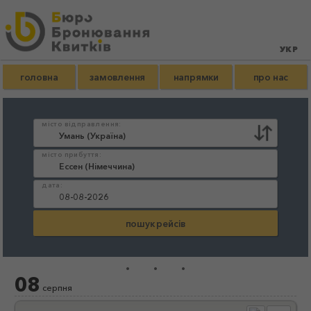
головна
замовлення
напрямки
про нас
місто відправлення:
місто прибуття:
дата:
...
08
серпня