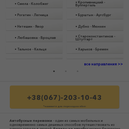
•
Кропивницкий
-
•
Смела
-
Колобжег
Вупперталь
•
Рогатин
-
Легница
•
Бурштын
-
Аугсбург
•
Нетешин
-
Явор
•
Дубно
-
Мюнхен
•
Староконстантинов
-
•
Любашовка
-
Вроцлав
Штутгарт
•
Тальное
-
Кельце
•
Харьков
-
Бремен
все направления >>
+38(067)-203-10-43
*нажмите для перехода в viber
Автобусные перевозки
- один из самых мобильных и
одновременно самых дешевых способов путешествовать из
одного города в другой.
Билеты на автобус
можно бесплатно