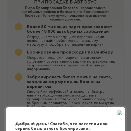
ПРИ ПОСАДКЕ В АВТОБУС
Бюро Бронирования Билетов - сервис поиска
автобусных рейсов и бесплатного бронирования
билетов. Почему нужно пользоваться именно
нашими услугами:
Более 50-ти наших партнеров создают
более 18 000 автобусных сообщений
Сотрудничество с ведущими перевозчиками
позволяет найти рейс именно по вашему
маршруту и ​​подобрать оптимальный вариант.
Бронирование происходит по Вайберу
Оператор предложит вариант с выгодными
условиями соответствии с вашими потребностями,
забронирует билет и отправит необходимую
информацию.
Забронировать билет можно на сайте,
заполнив форму под выбранным
вариантом
Удобный интерфейс сайта позволяет быстро
найти необходимый рейс и осуществить
бронирование. Достаточно заполнить форму под
выбранным вариантом. Через несколько минут на
Вайбер придет сообщение с подтверждением и
подробной информацией о выезде.
Оплата водителю при посадке в
автобус
Добрый день!
Спасибо, что посетили наш
сервис бесплатного бронирования
Оплатить билет можно водителю при посадке в