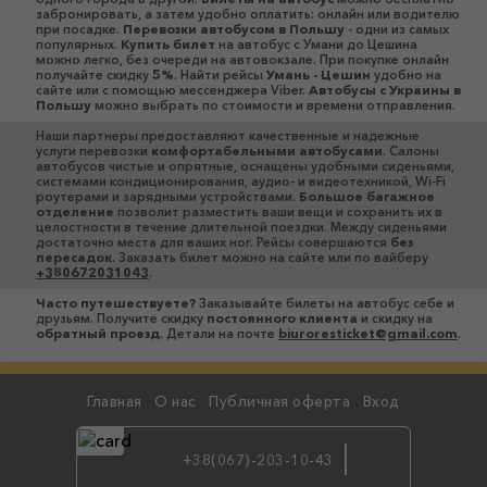
забронировать, а затем удобно оплатить: онлайн или водителю
при посадке.
Перевозки автобусом в Польшу
- одни из самых
популярных.
Купить билет
на автобус с Умани до Цешина
можно легко, без очереди на автовокзале. При покупке онлайн
получайте скидку
5%
. Найти рейсы
Умань - Цешин
удобно на
сайте или с помощью мессенджера Viber.
Автобусы c Украины в
Польшу
можно выбрать по стоимости и времени отправления.
Наши партнеры предоставляют качественные и надежные
услуги перевозки
комфортабельными автобусами
. Салоны
автобусов чистые и опрятные, оснащены удобными сиденьями,
системами кондиционирования, аудио- и видеотехникой, Wi-Fi
роутерами и зарядными устройствами.
Большое багажное
отделение
позволит разместить ваши вещи и сохранить их в
целостности в течение длительной поездки. Между сиденьями
достаточно места для ваших ног. Рейсы совершаются
без
пересадок
. Заказать билет можно на сайте или по вайберу
+380672031043
.
Часто путешествуете?
Заказывайте билеты на автобус себе и
друзьям. Получите скидку
постоянного клиента
и скидку на
обратный проезд
. Детали на почте
biuroresticket@gmail.com
.
Главная
О нас
Публичная оферта
Вход
+38(067)-203-10-43