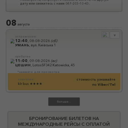
дату или свяжитесь с нами 067-203-10-43.
08
августа
▼
отправление:
12:40
,
08-08-2026
(
сб
)
УМАНЬ
,
вул. Київська 1
прибытие:
11:00
,
09-08-2026
(
вс
)
ЦЕШИН
,
LotosSF342 Katowicka, 45
*нажмите для просмотра
стоимость узнавайте
компания:
klr bus
★★★★
по
Viber/Tel
БРОНИРОВАНИЕ БИЛЕТОВ НА
МЕЖДУНАРОДНЫЕ РЕЙСЫ С ОПЛАТОЙ