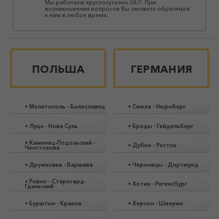
Мы работаем круглосуточно 24/7. При
возникновении вопросов Вы сможете обратиться
к нам в любое время.
ПОЛЬША
ГЕРМАНИЯ
•
Мелитополь
-
Болеславец
•
Смела
-
Нюрнберг
•
Луцк
-
Нова Суль
•
Броды
-
Гейдельберг
•
Каменец-Подольский
-
•
Дубно
-
Росток
Ченстохова
•
Дружковка
-
Варшава
•
Черновцы
-
Дортмунд
•
Ровно
-
Старогард-
•
Хотин
-
Регенсбург
Гданьский
з
•
Бурштын
-
Краков
•
Херсон
-
Шверин