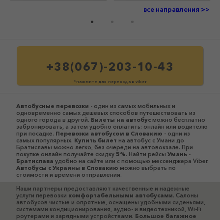
все направления >>
+38(067)-203-10-43
*нажмите для перехода в viber
Автобусные перевозки
- один из самых мобильных и
одновременно самых дешевых способов путешествовать из
одного города в другой.
Билеты на автобус
можно бесплатно
забронировать, а затем удобно оплатить: онлайн или водителю
при посадке.
Перевозки автобусом в Словакию
- одни из
самых популярных.
Купить билет
на автобус с Умани до
Братиславы можно легко, без очереди на автовокзале. При
покупке онлайн получайте скидку
5%
. Найти рейсы
Умань -
Братислава
удобно на сайте или с помощью мессенджера Viber.
Автобусы c Украины в Словакию
можно выбрать по
стоимости и времени отправления.
Наши партнеры предоставляют качественные и надежные
услуги перевозки
комфортабельными автобусами
. Салоны
автобусов чистые и опрятные, оснащены удобными сиденьями,
системами кондиционирования, аудио- и видеотехникой, Wi-Fi
роутерами и зарядными устройствами.
Большое багажное