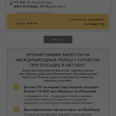
17:30
,
09-08-2026
(
вс
)
БРАТИСЛАВА
,
АВ Mlynské nivy 5
*нажмите для просмотра
стоимость узнавайте
компания:
klr bus
★★★★
по
Viber/Tel
БРОНИРОВАНИЕ БИЛЕТОВ НА
МЕЖДУНАРОДНЫЕ РЕЙСЫ С ОПЛАТОЙ
ПРИ ПОСАДКЕ В АВТОБУС
Бюро Бронирования Билетов - сервис поиска
автобусных рейсов и бесплатного бронирования
билетов. Почему нужно пользоваться именно
нашими услугами:
Более 50-ти наших партнеров создают
более 18 000 автобусных сообщений
Сотрудничество с ведущими перевозчиками
позволяет найти рейс именно по вашему
маршруту и ​​подобрать оптимальный вариант.
Бронирование происходит по Вайберу
Оператор предложит вариант с выгодными