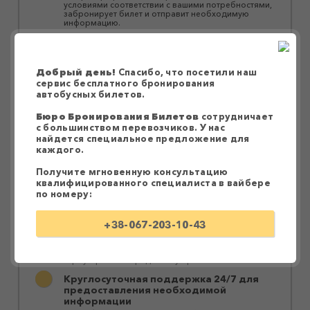
условиями соответствии с вашими потребностями,
забронирует билет и отправит необходимую
информацию.
Забронировать билет можно на сайте,
заполнив форму под выбранным
вариантом
Добрый день!
Спасибо, что посетили наш
Удобный интерфейс сайта позволяет быстро
сервис бесплатного бронирования
найти необходимый рейс и осуществить
автобусных билетов.
бронирование. Достаточно заполнить форму под
выбранным вариантом. Через несколько минут на
Вайбер придет сообщение с подтверждением и
Бюро Бронирования Билетов
сотрудничает
подробной информацией о выезде.
с большинством перевозчиков. У нас
найдется специальное предложение для
Оплата водителю при посадке в
каждого.
автобус
Оплатить билет можно водителю при посадке в
Получите мгновенную консультацию
автобус или за персональной ссылкой в ​​Приват24.
квалифицированного специалиста в вайбере
Перевозки осуществляются большими
по номеру:
комфортабельными автобусами
Наши партнеры предоставляют качественные и
+38-067-203-10-43
надежные услуги перевозки без пересадок или с
быстрой заменой автобуса без ожидания.
Автобусы оснащены системами
кондиционирования, аудио- и видеотехникой, Wi-
Fi роутерами и зарядными устройствами.
Круглосуточная поддержка 24/7 для
предоставления необходимой
информации