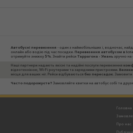
Автобусні перевезення
- один з наймобільніших і, водночас, на
онлайн або водію під час посадки.
Перевезення автобусом в Ісп
отримуйте знижку
5%
. Знайти рейси
Таррагона - Умань
зручно на 
Наші партнери надають якісні та надійні послуги перевезення
комф
відеотехнікою, Wi-Fi роутерами та зарядними пристроями.
Велике
місця для ваших ніг. Рейси відбуваються
без пересадок
. Замовити
Часто подорожуєте?
Замовляйте квитки на автобус собі та дру
Головна
Замовле
Про нас
Публічн