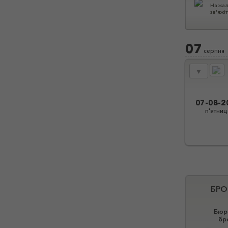
На жал
зв'яжі
07
серпня
▼
07-08-2
п'ятниц
БРО
Бюро
бр