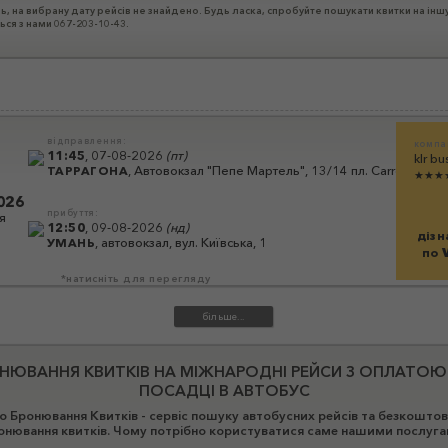
ь, на вибрану дату рейсів не знайдено. Будь ласка, спробуйте пошукати квитки на інш
ться з нами 067-203-10-43.
відправлення:
компа
11:45
,
07-08-2026
(
пт
)
klr bu
,
Автовокзал "Пепе Мартель", 13/14 пл. Carrer de Pere
ТАРРАГОНА
★★★
026
прибуття:
я
12:50
,
09-08-2026
(
нд
)
дізн
,
автовокзал, вул. Київська, 1
УМАНЬ
по
*натисніть для перегляду
НЮВАННЯ КВИТКІВ НА МІЖНАРОДНІ РЕЙСИ З ОПЛАТОЮ
ПОСАДЦІ В АВТОБУС
 Бронювання Квитків - сервіс пошуку автобусних рейсів та безкошто
онювання квитків. Чому потрібно користуватися саме нашими послуга