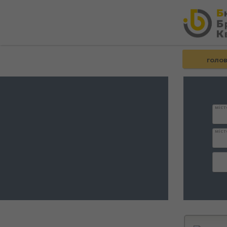
голо
міст
міст
дата