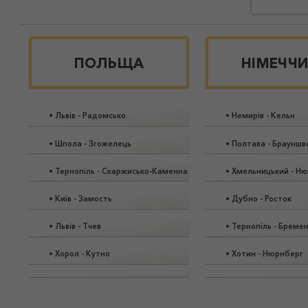
ПОЛЬЩА
НІМЕЧЧ
•
Львів
-
Радомсько
•
Немирів
-
Кельн
•
Шпола
-
Згожелець
•
Полтава
-
Брауншв
•
Тернопіль
-
Скаржисько-Каменна
•
Хмельницький
-
Ню
•
Київ
-
Замость
•
Дубно
-
Росток
•
Львів
-
Тчев
•
Тернопіль
-
Бреме
•
Хорол
-
Кутно
•
Хотин
-
Нюрнберг