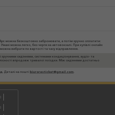
бус
можна безкоштовно забронювати, а потім зручно оплатити:
Умані можна легко, без черги на автовокзалі. При купівлі онлайн
можна вибрати по вартості та часу відправлення.
ні зручними сидіннями, системами кондиціонування, аудіо- та
цілісності впродовж тривалої поїздки. Між сидіннями достатньо
зд
. Деталі на пошті
biuroresticket@gmail.com
.
3
бронюйте
3