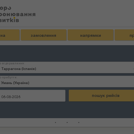
вна
замовлення
напрямки
пр
о відправлення:
о прибуття:
:
...