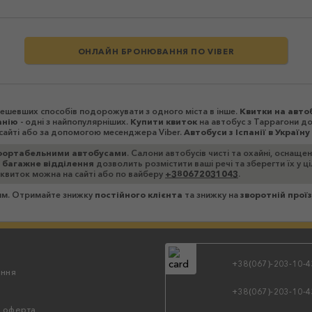
ОНЛАЙН БРОНЮВАННЯ ПО VIBER
йдешевших способів подорожувати з одного міста в інше.
Квитки на авто
анію
- одні з найпопулярніших.
Купити квиток
на автобус з Таррагони до 
сайті або за допомогою месенджера Viber.
Автобуси з Іспанії в Україну
ортабельними автобусами
. Салони автобусів чисті та охайні, оснаще
 багажне відділення
дозволить розмістити ваші речі та зберегти їх у 
 квиток можна на сайті або по вайберу
+380672031043
.
зям. Отримайте знижку
постійного клієнта
та знижку на
зворотній прої
+38(067)-203-10-4
ння
+38(067)-203-10-4
а оферта