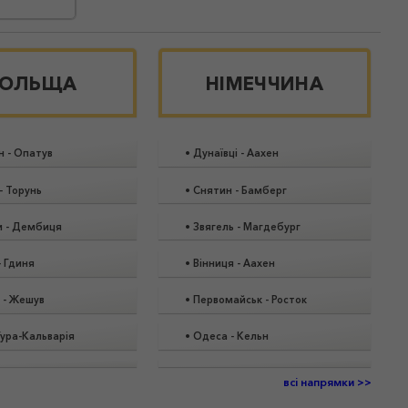
ОЛЬЩА
НІМЕЧЧИНА
н
-
Опатув
•
Дунаївці
-
Аахен
-
Торунь
•
Снятин
-
Бамберг
и
-
Дембиця
•
Звягель
-
Магдебург
-
Гдиня
•
Вінниця
-
Аахен
-
Жешув
•
Первомайськ
-
Росток
Гура-Кальварія
•
Одеса
-
Кельн
всі напрямки >>