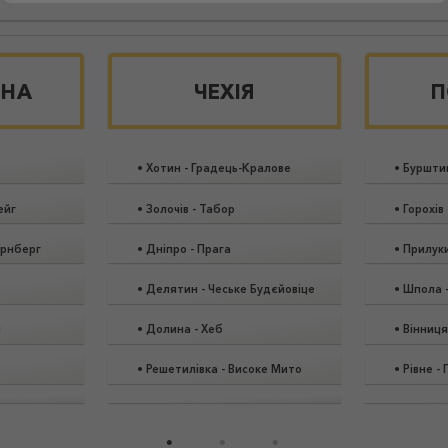
ИНА
ЧЕХІЯ
П
•
Хотин
-
Градець-Кралове
•
Буршти
ейг
•
Золочів
-
Табор
•
Горохів
рнберг
•
Дніпро
-
Прага
•
Прилук
•
Делятин
-
Чеське Будєйовіце
•
Шпола
н
•
Долина
-
Хеб
•
Вінниця
•
Решетилівка
-
Високе Мито
•
Рівне
-