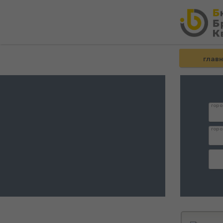
глав
горо
горо
дата