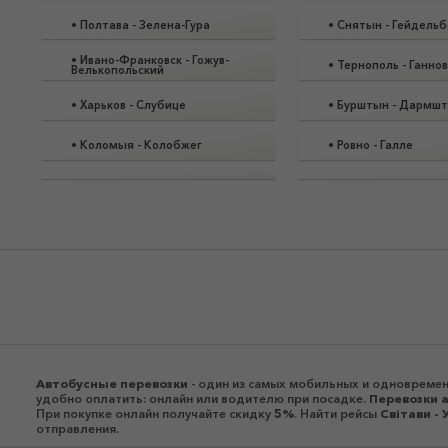
•
Полтава
-
Зелена-Гура
•
Снятын
-
Гейдельб
•
Ивано-Франковск
-
Гожув-
•
Тернополь
-
Ганно
Велькопольский
•
Харьков
-
Слубице
•
Бурштын
-
Дармшт
•
Коломыя
-
Колобжег
•
Ровно
-
Галле
Автобусные перевозки
- один из самых мобильных и одновремен
удобно оплатить: онлайн или водителю при посадке.
Перевозки 
При покупке онлайн получайте скидку
5%
. Найти рейсы
Світави - 
отправления.