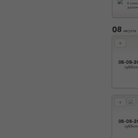
К сожа
другую
08
августа
▼
08-08-2
суббот
▼
08-08-2
суббот