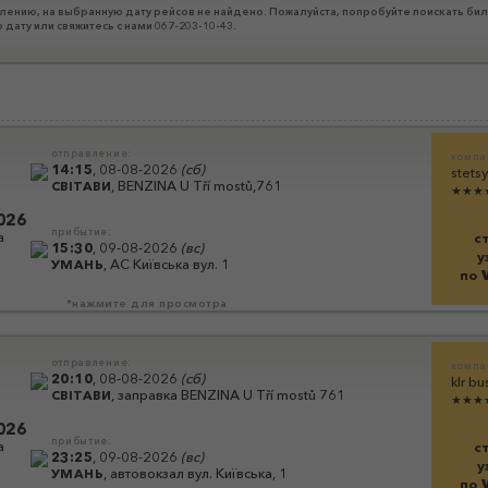
лению, на выбранную дату рейсов не найдено. Пожалуйста, попробуйте поискать бил
 дату или свяжитесь с нами 067-203-10-43.
отправление:
компа
14:15
,
08-08-2026
(
сб
)
stetsy
,
BENZІNA U Tří mostů,761
СВІТАВИ
★★★
026
прибытие:
а
с
15:30
,
09-08-2026
(
вс
)
у
,
АС Київська вул. 1
УМАНЬ
по
*нажмите для просмотра
отправление:
компа
20:10
,
08-08-2026
(
сб
)
klr bu
,
заправка BENZINA U Tří mostů 761
СВІТАВИ
★★★
026
прибытие:
а
с
23:25
,
09-08-2026
(
вс
)
у
,
автовокзал вул. Київська, 1
УМАНЬ
по