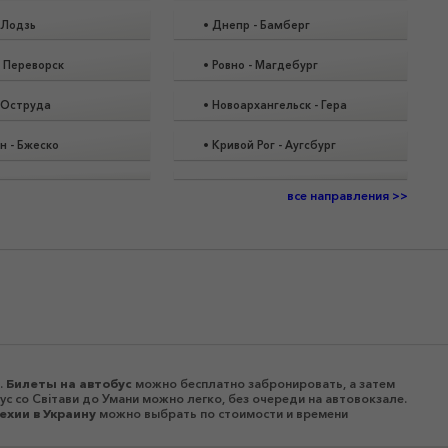
Лодзь
•
Днепр
-
Бамберг
-
Переворск
•
Ровно
-
Магдебург
Оструда
•
Новоархангельск
-
Гера
н
-
Бжеско
•
Кривой Рог
-
Аугсбург
все направления >>
.
Билеты на автобус
можно бесплатно забронировать, а затем
ус со Світави до Умани можно легко, без очереди на автовокзале.
ехии в Украину
можно выбрать по стоимости и времени