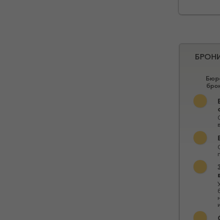
БРОН
Бюро
бро