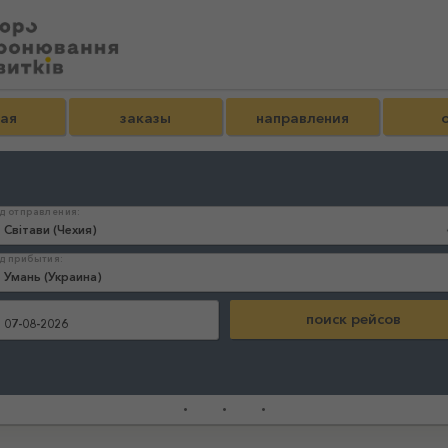
ная
заказы
направления
д отправления:
д прибытия:
:
...