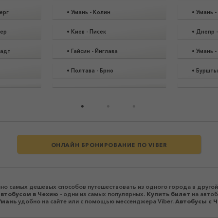
ерг
•
Умань
-
Колин
•
Умань
-
вер
•
Киев
-
Писек
•
Днепр
адт
•
Гайсин
-
Йиглава
•
Умань
-
•
Полтава
-
Брно
•
Буршты
ОНЛАЙН БРОНИРОВАНИЕ ПО VIBER
но самых дешевых способов путешествовать из одного города в другой
автобусом в Чехию
- одни из самых популярных.
Купить билет
на автоб
Умань
удобно на сайте или с помощью мессенджера Viber.
Автобусы c Ч