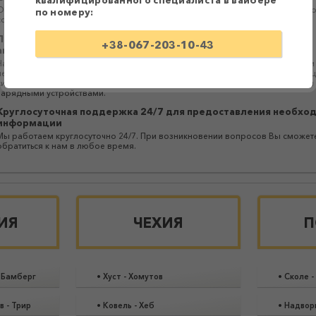
квалифицированного специалиста в вайбере
Оплатить билет можно водителю при посадке в автобус или за персональн
по номеру:
ссылкой в ​​Приват24.
Перевозки осуществляются большими комфортабельными
+38-067-203-10-43
автобусами
Наши партнеры предоставляют качественные и надежные услуги перевозки
пересадок или с быстрой заменой автобуса без ожидания. Автобусы осна
системами кондиционирования, аудио- и видеотехникой, Wi-Fi роутерами и
зарядными устройствами.
Круглосуточная поддержка 24/7 для предоставления необхо
информации
Мы работаем круглосуточно 24/7. При возникновении вопросов Вы сможет
обратиться к нам в любое время.
ИЯ
ЧЕХИЯ
П
-
Бамберг
•
Хуст
-
Хомутов
•
Сколе
-
в
-
Трир
•
Ковель
-
Хеб
•
Надвор