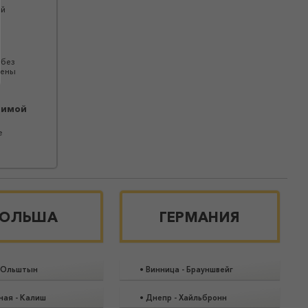
ой
 без
щены
димой
е
ОЛЬША
ГЕРМАНИЯ
Ольштын
•
Винница
-
Брауншвейг
ная
-
Калиш
•
Днепр
-
Хайльбронн