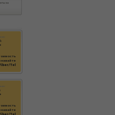
еты на
ния:
k
★
тоимость
знавайте
Viber/Tel
ния:
s
★
тоимость
знавайте
Viber/Tel