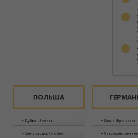
ПОЛЬША
ГЕРМАН
•
Дубно
-
Замость
•
Ивано-Франковск
•
Светловодск
-
Любин
•
Староконстантино