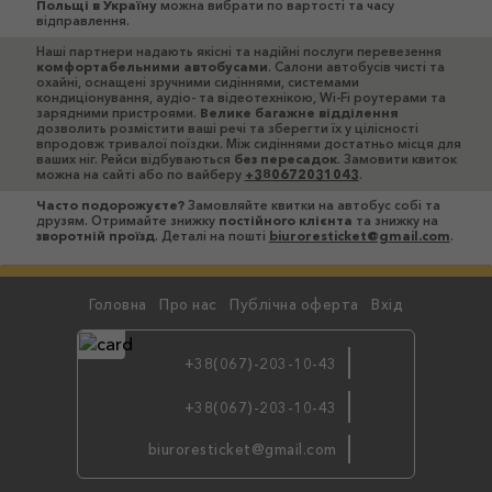
Польщі в Україну
можна вибрати по вартості та часу
відправлення.
Наші партнери надають якісні та надійні послуги перевезення
комфортабельними автобусами
. Салони автобусів чисті та
охайні, оснащені зручними сидіннями, системами
кондиціонування, аудіо- та відеотехнікою, Wi-Fi роутерами та
зарядними пристроями.
Велике багажне відділення
дозволить розмістити ваші речі та зберегти їх у цілісності
впродовж тривалої поїздки. Між сидіннями достатньо місця для
ваших ніг. Рейси відбуваються
без пересадок
. Замовити квиток
можна на сайті або по вайберу
+380672031043
.
Часто подорожуєте?
Замовляйте квитки на автобус собі та
друзям. Отримайте знижку
постійного клієнта
та знижку на
зворотній проїзд
. Деталі на пошті
biuroresticket@gmail.com
.
Головна
Про нас
Публічна оферта
Вхід
+38(067)-203-10-43
+38(067)-203-10-43
бронюйте
biuroresticket@gmail.com
по viber