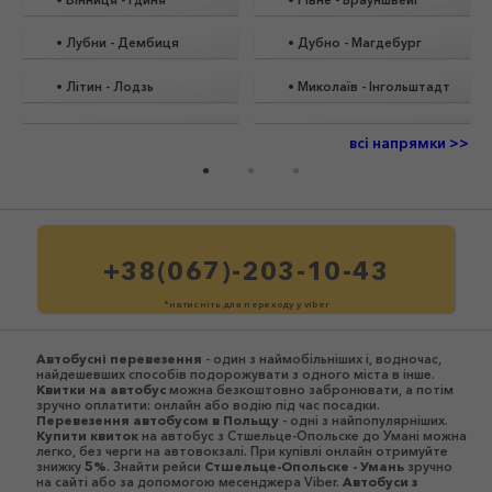
•
Лубни
-
Дембиця
•
Дубно
-
Магдебург
•
Літин
-
Лодзь
•
Миколаїв
-
Інгольштадт
всі напрямки >>
+38(067)-203-10-43
*натисніть для переходу у viber
Автобусні перевезення
- один з наймобільніших і, водночас,
найдешевших способів подорожувати з одного міста в інше.
Квитки на автобус
можна безкоштовно забронювати, а потім
зручно оплатити: онлайн або водію під час посадки.
Перевезення автобусом в Польщу
- одні з найпопулярніших.
Купити квиток
на автобус з Стшельце-Опольске до Умані можна
легко, без черги на автовокзалі. При купівлі онлайн отримуйте
знижку
5%
. Знайти рейси
Стшельце-Опольске - Умань
зручно
на сайті або за допомогою месенджера Viber.
Автобуси з