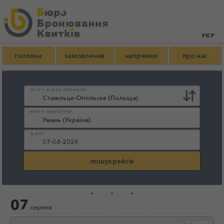
головна
замовлення
напрямки
про нас
місто відправлення:
місто прибуття:
дата:
...
07
серпня