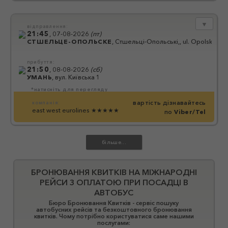
▼
відправлення:
21:45
,
07-08-2026
(
пт
)
СТШЕЛЬЦЕ-ОПОЛЬСКЕ
,
Стшельці-Опольські,, ul. Opolska
прибуття:
21:50
,
08-08-2026
(
сб
)
УМАНЬ
,
вул. Київська 1
*натисніть для перегляду
вартість дізнавайтесь
компанія:
east west eurolines
★★★★★
по
Viber/Tel
БРОНЮВАННЯ КВИТКІВ НА МІЖНАРОДНІ
РЕЙСИ З ОПЛАТОЮ ПРИ ПОСАДЦІ В
АВТОБУС
Бюро Бронювання Квитків - сервіс пошуку
автобусних рейсів та безкоштовного бронювання
квитків. Чому потрібно користуватися саме нашими
послугами: