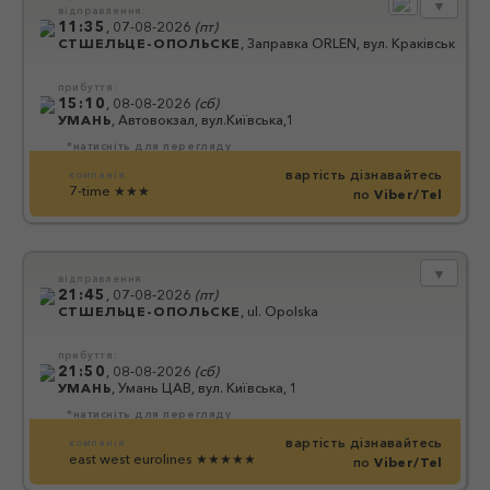
▼
відправлення:
11:35
,
07-08-2026
(
пт
)
СТШЕЛЬЦЕ-ОПОЛЬСКЕ
,
Заправка ORLEN, вул. Краківська, 52
прибуття:
15:10
,
08-08-2026
(
сб
)
УМАНЬ
,
Автовокзал, вул.Київська,1
*натисніть для перегляду
вартість дізнавайтесь
компанія:
7-time
★★★
по
Viber/Tel
▼
відправлення:
21:45
,
07-08-2026
(
пт
)
СТШЕЛЬЦЕ-ОПОЛЬСКЕ
,
ul. Opolska
прибуття:
21:50
,
08-08-2026
(
сб
)
УМАНЬ
,
Умань ЦАВ, вул. Київська, 1
*натисніть для перегляду
вартість дізнавайтесь
компанія:
east west eurolines
★★★★★
по
Viber/Tel