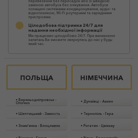
перевезення без пересадок або зі швидкою
заміною автобуса без очікування. Автобуси
оснащені системами кондиціонування, аудіо- та
відеотехнікою, Wi-Fi роутерами та зарядними
пристроями.
Цілодобова підтримка 24/7 для
надання необхідної інформації
Ми працюємо цілодобово 24/7. При виникненні
запитань Ви зможете звернутись до нас у будь-
який час.
ПОЛЬЩА
НІМЕЧЧИНА
•
Верхньодніпровськ
-
•
Дунаївці
-
Аахен
Опочно
•
Шептицький
-
Замость
•
Тернопіль
-
Гера
•
Знам'янка
-
Влоцлавек
•
Рогатин
-
Цвіккау
•
Вінниця
-
Гдиня
•
Рівне
-
Брауншвейг