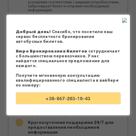
условиями соответствии с вашими потребностями,
забронирует билет и отправит необходимую
информацию.
Забронировать билет можно на сайте,
заполнив форму под выбранным
вариантом
Добрый день!
Спасибо, что посетили наш
Удобный интерфейс сайта позволяет быстро
сервис бесплатного бронирования
найти необходимый рейс и осуществить
автобусных билетов.
бронирование. Достаточно заполнить форму под
выбранным вариантом. Через несколько минут на
Вайбер придет сообщение с подтверждением и
Бюро Бронирования Билетов
сотрудничает
подробной информацией о выезде.
с большинством перевозчиков. У нас
найдется специальное предложение для
Оплата водителю при посадке в
каждого.
автобус
Оплатить билет можно водителю при посадке в
Получите мгновенную консультацию
автобус или за персональной ссылкой в ​​Приват24.
квалифицированного специалиста в вайбере
Перевозки осуществляются большими
по номеру:
комфортабельными автобусами
Наши партнеры предоставляют качественные и
+38-067-203-10-43
надежные услуги перевозки без пересадок или с
быстрой заменой автобуса без ожидания.
Автобусы оснащены системами
кондиционирования, аудио- и видеотехникой, Wi-
Fi роутерами и зарядными устройствами.
Круглосуточная поддержка 24/7 для
предоставления необходимой
информации