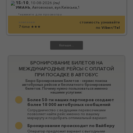
15:10
,
10-08-2026
(
пн
)
УМАНЬ
,
Автовокзал, вул.Київська,1
*нажмите для просмотра
стоимость узнавайте
компания:
7-time
★★★
по
Viber/Tel
БРОНИРОВАНИЕ БИЛЕТОВ НА
МЕЖДУНАРОДНЫЕ РЕЙСЫ С ОПЛАТОЙ
ПРИ ПОСАДКЕ В АВТОБУС
Бюро Бронирования Билетов - сервис поиска
автобусных рейсов и бесплатного бронирования
билетов. Почему нужно пользоваться именно
нашими услугами:
Более 50-ти наших партнеров создают
более 18 000 автобусных сообщений
Сотрудничество с ведущими перевозчиками
позволяет найти рейс именно по вашему
маршруту и ​​подобрать оптимальный вариант.
Бронирование происходит по Вайберу
Оператор предложит вариант с выгодными