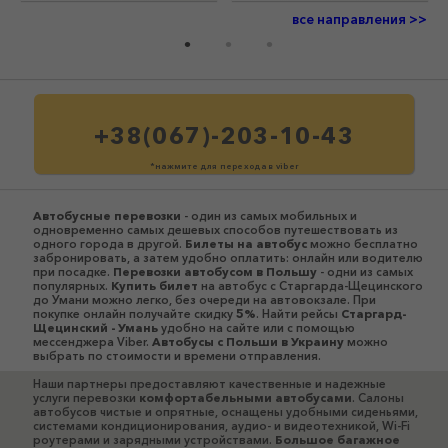
все направления >>
+38(067)-203-10-43
*нажмите для перехода в viber
Автобусные перевозки
- один из самых мобильных и
одновременно самых дешевых способов путешествовать из
одного города в другой.
Билеты на автобус
можно бесплатно
забронировать, а затем удобно оплатить: онлайн или водителю
при посадке.
Перевозки автобусом в Польшу
- одни из самых
популярных.
Купить билет
на автобус с Старгарда-Щецинского
до Умани можно легко, без очереди на автовокзале. При
покупке онлайн получайте скидку
5%
. Найти рейсы
Старгард-
Щецинский - Умань
удобно на сайте или с помощью
мессенджера Viber.
Автобусы c Польши в Украину
можно
выбрать по стоимости и времени отправления.
Наши партнеры предоставляют качественные и надежные
услуги перевозки
комфортабельными автобусами
. Салоны
автобусов чистые и опрятные, оснащены удобными сиденьями,
системами кондиционирования, аудио- и видеотехникой, Wi-Fi
роутерами и зарядными устройствами.
Большое багажное