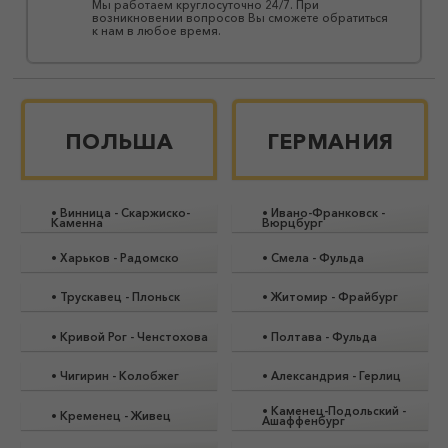
Мы работаем круглосуточно 24/7. При
возникновении вопросов Вы сможете обратиться
к нам в любое время.
ПОЛЬША
ГЕРМАНИЯ
•
Винница
-
Скаржиско-
•
Ивано-Франковск
-
Каменна
Вюрцбург
•
Харьков
-
Радомско
•
Смела
-
Фульда
•
Трускавец
-
Плоньск
•
Житомир
-
Фрайбург
•
Кривой Рог
-
Ченстохова
•
Полтава
-
Фульда
•
Чигирин
-
Колобжег
•
Александрия
-
Герлиц
•
Каменец-Подольский
-
•
Кременец
-
Живец
Ашаффенбург