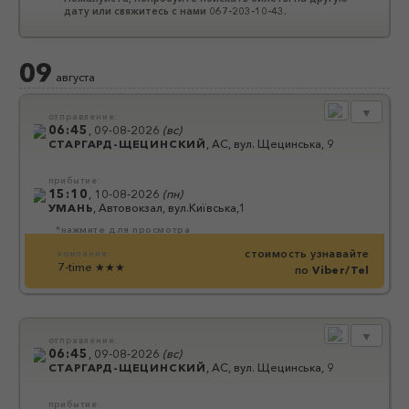
дату или свяжитесь с нами 067-203-10-43.
09
августа
▼
отправление:
06:45
,
09-08-2026
(
вс
)
СТАРГАРД-ЩЕЦИНСКИЙ
,
АС, вул. Щецинська, 9
прибытие:
15:10
,
10-08-2026
(
пн
)
УМАНЬ
,
Автовокзал, вул.Київська,1
*нажмите для просмотра
стоимость узнавайте
компания:
7-time
★★★
по
Viber/Tel
▼
отправление:
06:45
,
09-08-2026
(
вс
)
СТАРГАРД-ЩЕЦИНСКИЙ
,
АС, вул. Щецинська, 9
прибытие: