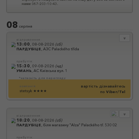
нами 067-203-10-43.
08
серпня
▼
відправлення:
13:00
,
08-08-2026
(
сб
)
ПАРДУБІЦЕ
,
АЗС Palackého třída
прибуття:
15:30
,
09-08-2026
(
нд
)
УМАНЬ
,
АС Київська вул. 1
*натисніть для перегляду
вартість дізнавайтесь
компанія:
stetsyk
★★★★
по
Viber/Tel
▼
відправлення:
18:20
,
08-08-2026
(
сб
)
ПАРДУБІЦЕ
,
біля магазину "Alza" Palackého tř. 530 02
прибуття: