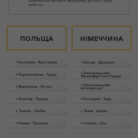
запитань Ви зможете звернутись до нас у будь-
який час.
ПОЛЬЩА
НІМЕЧЧИНА
•
Коломия
-
Кротошин
•
Броди
-
Дрезден
•
Хмельницький
-
•
Підволочиськ
-
Турек
Франкфурт-на-Одере
•
Хмельницький
-
•
Маріуполь
-
Кутно
Інгольштадт
•
Золочів
-
Пщина
•
Коломия
-
Трір
•
Тальне
-
Любін
•
Львів
-
Аахен
•
Ромни
-
Плонськ
•
Снятин
-
Єна