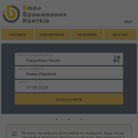
головна
замовлення
напрямки
про нас
місто відправлення:
місто прибуття:
дата:
...
На жаль, на вибрану дату рейсів не знайдено. Будь ласка,
спробуйте пошукати квитки на іншу дату або зв'яжіться з