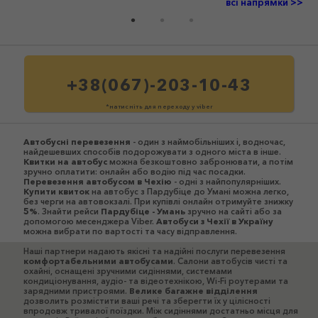
всі напрямки >>
+38(067)-203-10-43
*натисніть для переходу у viber
Автобусні перевезення
- один з наймобільніших і, водночас,
найдешевших способів подорожувати з одного міста в інше.
Квитки на автобус
можна безкоштовно забронювати, а потім
зручно оплатити: онлайн або водію під час посадки.
Перевезення автобусом в Чехію
- одні з найпопулярніших.
Купити квиток
на автобус з Пардубіце до Умані можна легко,
без черги на автовокзалі. При купівлі онлайн отримуйте знижку
5%
. Знайти рейси
Пардубіце - Умань
зручно на сайті або за
допомогою месенджера Viber.
Автобуси з Чехії в Україну
можна вибрати по вартості та часу відправлення.
Наші партнери надають якісні та надійні послуги перевезення
комфортабельними автобусами
. Салони автобусів чисті та
охайні, оснащені зручними сидіннями, системами
кондиціонування, аудіо- та відеотехнікою, Wi-Fi роутерами та
зарядними пристроями.
Велике багажне відділення
дозволить розмістити ваші речі та зберегти їх у цілісності
впродовж тривалої поїздки. Між сидіннями достатньо місця для