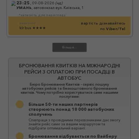
23:25
,
09-08-2026
(
нд
)
УМАНЬ
,
автовокзал вул. Київська, 1
*натисніть для перегляду
вартість дізнавайтесь
компанія:
klr bus
★★★★
по
Viber/Tel
БРОНЮВАННЯ КВИТКІВ НА МІЖНАРОДНІ
РЕЙСИ З ОПЛАТОЮ ПРИ ПОСАДЦІ В
АВТОБУС
Бюро Бронювання Квитків - сервіс пошуку
автобусних рейсів та безкоштовного бронювання
квитків. Чому потрібно користуватися саме нашими
послугами:
Більше 50-ти наших партнерів
створюють понад 18 000 автобусних
сполучень
Співпраця з провідними перевізниками дає змогу
знайти рейс саме за вашим маршрутом та
підібрати оптимальний варіант.
Бронювання відбувається по Вайберу