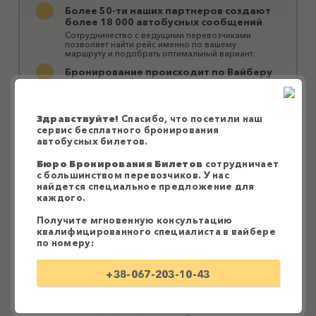
Более 50-ти наших партнеров создают
более 18 000 автобусных сообщений
Сотрудничество с ведущими перевозчиками
позволяет найти рейс именно по вашему
маршруту и ​​подобрать оптимальный вариант.
Бронирование происходит по Вайберу
Оператор предложит вариант с выгодными
условиями соответствии с вашими потребностями,
забронирует билет и отправит необходимую
информацию.
Здравствуйте!
Спасибо, что посетили наш
сервис бесплатного бронирования
Забронировать билет можно на сайте,
автобусных билетов.
заполнив форму под выбранным
вариантом
Бюро Бронирования Билетов
сотрудничает
Удобный интерфейс сайта позволяет быстро
с большинством перевозчиков. У нас
найти необходимый рейс и осуществить
найдется специальное предложение для
бронирование. Достаточно заполнить форму под
выбранным вариантом. Через несколько минут на
каждого.
Вайбер придет сообщение с подтверждением и
подробной информацией о выезде.
Получите мгновенную консультацию
квалифицированного специалиста в вайбере
Оплата водителю при посадке в
по номеру:
автобус
Оплатить билет можно водителю при посадке в
автобус или за персональной ссылкой в ​​Приват24.
+38-067-203-10-43
Перевозки осуществляются большими
комфортабельными автобусами
Наши партнеры предоставляют качественные и