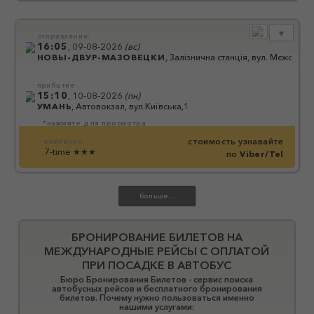
▼
отправление:
16:05
,
09-08-2026
(
вс
)
НОВЫ-ДВУР-МАЗОВЕЦКИ
,
Залізнична станція, вул. Мєжска І, 
прибытие:
15:10
,
10-08-2026
(
пн
)
УМАНЬ
,
Автовокзал, вул.Київська,1
*нажмите для просмотра
стоимость узнавайте
компания:
7-time
★★★
по
Viber/Tel
БРОНИРОВАНИЕ БИЛЕТОВ НА
МЕЖДУНАРОДНЫЕ РЕЙСЫ С ОПЛАТОЙ
ПРИ ПОСАДКЕ В АВТОБУС
Бюро Бронирования Билетов - сервис поиска
автобусных рейсов и бесплатного бронирования
билетов. Почему нужно пользоваться именно
нашими услугами: