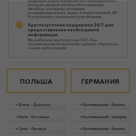
надежные услуги перевозки без пересадок или с
быстрой заменой автобуса без ожидания.
Автобусы оснащены системами
кондиционирования, аудио- и видеотехникой, Wi-
Fi роутерами и зарядными устройствами.
Круглосуточная поддержка 24/7 для
предоставления необходимой
информации
Мы работаем круглосуточно 24/7. При
возникновении вопросов Вы сможете обратиться
к нам в любое время.
ПОЛЬША
ГЕРМАНИЯ
•
Днепр
-
Дорогуск
•
Кропивницкий
-
Берлин
•
Изюм
-
Катовице
•
Кропивницкий
-
Шверин
•
Сумы
-
Легница
•
Кропивницкий
-
Берлин