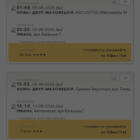
▼
отправление:
01:40
,
09-08-2026
(
вс
)
НОВЫ-ДВУР-МАЗОВЕЦКИ
,
АЗС LOTOS, Warszawska 34
прибытие:
23:25
,
09-08-2026
(
вс
)
УМАНЬ
,
вул. Київська 1
*нажмите для просмотра
стоимость узнавайте
компания:
klr bus
★★★★
по
Viber/Tel
▼
отправление:
15:55
,
09-08-2026
(
вс
)
НОВЫ-ДВУР-МАЗОВЕЦКИ
,
Зупинка Аеропорт, вул. Генерала 
прибытие:
15:10
,
10-08-2026
(
пн
)
УМАНЬ
,
Автовокзал, вул.Київська,1
*нажмите для просмотра
стоимость узнавайте
компания:
7-time
★★★
по
Viber/Tel