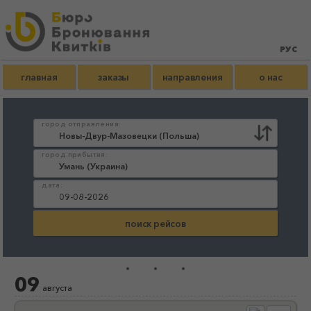
главная
заказы
направления
о нас
город отправления:
город прибытия:
дата:
...
09
августа