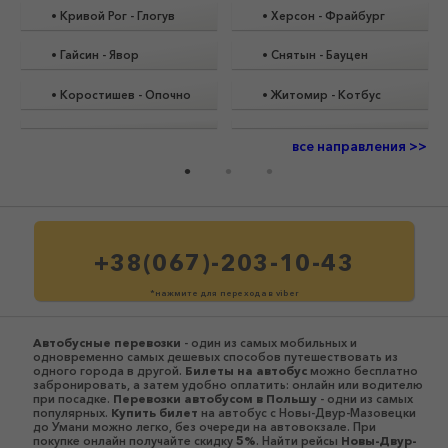
•
Кривой Рог
-
Глогув
•
Херсон
-
Фрайбург
•
Гайсин
-
Явор
•
Снятын
-
Бауцен
•
Коростишев
-
Опочно
•
Житомир
-
Котбус
все направления >>
+38(067)-203-10-43
*нажмите для перехода в viber
Автобусные перевозки
- один из самых мобильных и
одновременно самых дешевых способов путешествовать из
одного города в другой.
Билеты на автобус
можно бесплатно
забронировать, а затем удобно оплатить: онлайн или водителю
при посадке.
Перевозки автобусом в Польшу
- одни из самых
популярных.
Купить билет
на автобус с Новы-Двур-Мазовецки
до Умани можно легко, без очереди на автовокзале. При
покупке онлайн получайте скидку
5%
. Найти рейсы
Новы-Двур-