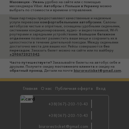
Мазовецки - Умань
удобно на сайте или с помощью
мессенджера Viber.
Автобусы c Польши в Украину
можно
выбрать по стоимости и времени отправления.
Наши партнеры предоставляют качественные и надежные
услуги перевозки
комфортабельными автобусами
. Салоны
автобусов чистые и опрятные, оснащены удобными сиденьями,
системами кондиционирования, аудио- и видеотехникой, Wi-Fi
роутерами и зарядными устройствами.
Большое багажное
отделение
позволит разместить ваши вещи и сохранить их в
целостности в течение длительной поездки. Между сиденьями
достаточно места для ваших ног. Рейсы совершаются
без
пересадок
. Заказать билет можно на сайте или по вайберу
+380672031043
.
Часто путешествуете?
Заказывайте билеты на автобус себе и
друзьям. Получите скидку
постоянного клиента
и скидку на
обратный проезд
. Детали на почте
biuroresticket@gmail.com
.
Главная
О нас
Публичная оферта
Вход
+38(067)-203-10-43
+38(067)-203-10-43
бронируй
biuroresticket@gmail.com