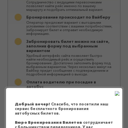
Сотрудничество с ведущими перевозчиками
позволяет найти рейс именно по вашему
маршруту и ​​подобрать оптимальный вариант.
Бронирование происходит по Вайберу
Оператор предложит вариант с выгодными
условиями соответствии с вашими потребностями,
забронирует билет и отправит необходимую
информацию.
Забронировать билет можно на сайте,
заполнив форму под выбранным
вариантом
Удобный интерфейс сайта позволяет быстро
найти необходимый рейс и осуществить
бронирование. Достаточно заполнить форму под
выбранным вариантом. Через несколько минут на
Вайбер придет сообщение с подтверждением и
подробной информацией о выезде.
Оплата водителю при посадке в
автобус
Оплатить билет можно водителю при посадке в
автобус или за персональной ссылкой в ​​Приват24.
Перевозки осуществляются большими
Добрый вечер!
Спасибо, что посетили наш
комфортабельными автобусами
сервис бесплатного бронирования
автобусных билетов.
Наши партнеры предоставляют качественные и
надежные услуги перевозки без пересадок или с
быстрой заменой автобуса без ожидания.
Бюро Бронирования Билетов
сотрудничает
Автобусы оснащены системами
с большинством перевозчиков. У нас