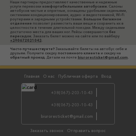
Наши партнеры предоставляют качественные и надежные
услуги перевозки
комфортабельными автобусами
. Салоны
автобусов чистые и опрятные, оснащены удобными сиденьями,
системами кондиционирования, аудио- и видеотехникой, Wi-Fi
роутерами и зарядными устройствами.
Большое багажное
отделение
позволит разместить ваши вещи и сохранить их в
целостности в течение длительной поездки. Между сиденьями
достаточно места для ваших ног. Рейсы совершаются
без
пересадок
. Заказать билет можно на сайте или по вайберу
+380672031043
.
Часто путешествуете?
Заказывайте билеты на автобус себе и
друзьям. Получите скидку
постоянного клиента
и скидку на
обратный проезд
. Детали на почте
biuroresticket@gmail.com
.
Главная
О нас
Публичная оферта
Вход
+38(067)-203-10-43
+38(067)-203-10-43
бронируй
biuroresticket@gmail.com
по viber
Заказать звонок
Отправить вопрос