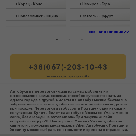
•
Корец
-
Коло
•
Немиров
-
Гера
•
Нововолынск
-
Пщина
•
Звягель
-
Эрфурт
все направления >>
+38(067)-203-10-43
*нажмите для перехода в viber
Автобусные перевозки
- один из самых мобильных и
одновременно самых дешевых способов путешествовать из
одного города в другой.
Билеты на автобус
можно бесплатно
забронировать, а затем удобно оплатить: онлайн или водителю
при посадке.
Перевозки автобусом в Польшу
- одни из самых
популярных.
Купить билет
на автобус с Млавы до Умани можно
легко, без очереди на автовокзале. При покупке онлайн
получайте скидку
5%
. Найти рейсы
Млава - Умань
удобно на
сайте или с помощью мессенджера Viber.
Автобусы c Польши в
Украину
можно выбрать по стоимости и времени отправления.