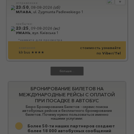
▼
отправление:
23:50
,
08-08-2026
(
сб
)
МЛАВА
,
ul. Zygmunta Padlewskiego 1
прибытие:
23:25
,
09-08-2026
(
вс
)
УМАНЬ
,
вул. Київська 1
*нажмите для просмотра
стоимость узнавайте
компания:
klr bus
★★★★
по
Viber/Tel
БРОНИРОВАНИЕ БИЛЕТОВ НА
МЕЖДУНАРОДНЫЕ РЕЙСЫ С ОПЛАТОЙ
ПРИ ПОСАДКЕ В АВТОБУС
Бюро Бронирования Билетов - сервис поиска
автобусных рейсов и бесплатного бронирования
билетов. Почему нужно пользоваться именно
нашими услугами:
Более 50-ти наших партнеров создают
более 18 000 автобусных сообщений