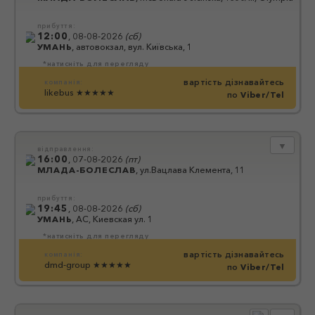
прибуття:
12:00
,
08-08-2026
(
сб
)
УМАНЬ
,
автовокзал, вул. Київська, 1
*натисніть для перегляду
вартість дізнавайтесь
компанія:
likebus
★★★★★
по
Viber/Tel
▼
відправлення:
16:00
,
07-08-2026
(
пт
)
МЛАДА-БОЛЕСЛАВ
,
ул.Вацлава Клемента, 11
прибуття:
19:45
,
08-08-2026
(
сб
)
УМАНЬ
,
АС, Киевская ул. 1
*натисніть для перегляду
вартість дізнавайтесь
компанія:
dmd-group
★★★★★
по
Viber/Tel