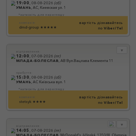
19:00
,
08-08-2026
(
сб
)
УМАНЬ
,
АС, Киевская ул. 1
*натисніть для перегляду
вартість дізнавайтесь
компанія:
dmd-group
★★★★★
по
Viber/Tel
▼
відправлення:
12:00
,
07-08-2026
(
пт
)
МЛАДА-БОЛЕСЛАВ
,
АВ Вул.Вацлава Клемента 11
прибуття:
15:30
,
08-08-2026
(
сб
)
УМАНЬ
,
АС Київська вул. 1
*натисніть для перегляду
вартість дізнавайтесь
компанія:
stetsyk
★★★★
по
Viber/Tel
▼
відправлення:
14:05
,
07-08-2026
(
пт
)
МЛАДА-БОЛЕСЛАВ
,
McDonald's Jičínská, 1350/III, Olympia Cen