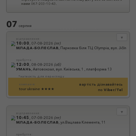
нами 067-203-10-43.
07
серпня
▼
відправлення:
10:00
,
07-08-2026
(
пт
)
МЛАДА-БОЛЕСЛАВ
,
Парковка біля ТЦ Olympia, вул. Jičínská 13
прибуття:
12:00
,
08-08-2026
(
сб
)
УМАНЬ
,
Автовокзал, вул. Київська, 1 , платформа 13
*натисніть для перегляду
вартість дізнавайтесь
компанія:
tour ukraine
★★★★
по
Viber/Tel
▼
відправлення:
10:45
,
07-08-2026
(
пт
)
МЛАДА-БОЛЕСЛАВ
,
ул.Вацлава Клемента, 11
прибуття: