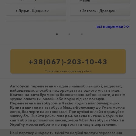
Майні
•
Луцьк
-
Щецинек
•
Звягель
-
Дрезден
всі напрямки >>
+38(067)-203-10-43
*натисніть для переходу у viber
Автобусні перевезення
- один з наймобільніших і, водночас,
найдешевших способів подорожувати з одного міста в інше.
Квитки на автобус
можна безкоштовно забронювати, а потім
зручно оплатити: онлайн або водію під час посадки.
Перевезення автобусом в Чехію
- одні з найпопулярніших.
Купити квиток
на автобус з Млада-Болеславу до Умані можна
легко, без черги на автовокзалі. При купівлі онлайн отримуйте
знижку
5%
. Знайти рейси
Млада-Болеслав - Умань
зручно на
сайті або за допомогою месенджера Viber.
Автобуси з Чехії в
Україну
можна вибрати по вартості та часу відправлення.
Наші партнери надають якісні та надійні послуги перевезення