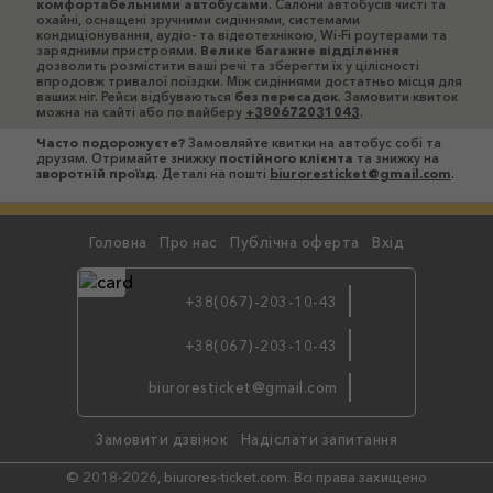
комфортабельними автобусами
. Салони автобусів чисті та
охайні, оснащені зручними сидіннями, системами
кондиціонування, аудіо- та відеотехнікою, Wi-Fi роутерами та
зарядними пристроями.
Велике багажне відділення
дозволить розмістити ваші речі та зберегти їх у цілісності
впродовж тривалої поїздки. Між сидіннями достатньо місця для
ваших ніг. Рейси відбуваються
без пересадок
. Замовити квиток
можна на сайті або по вайберу
+380672031043
.
Часто подорожуєте?
Замовляйте квитки на автобус собі та
друзям. Отримайте знижку
постійного клієнта
та знижку на
зворотній проїзд
. Деталі на пошті
biuroresticket@gmail.com
.
Головна
Про нас
Публічна оферта
Вхід
+38(067)-203-10-43
+38(067)-203-10-43
бронюйте
biuroresticket@gmail.com
по viber
Замовити дзвінок
Надіслати запитання
© 2018-2026, biurores-ticket.com. Всі права захищено