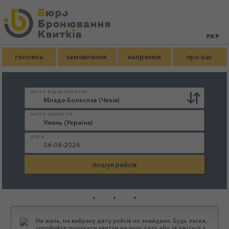
головна
замовлення
напрямки
про нас
місто відправлення:
місто прибуття:
дата:
...
На жаль, на вибрану дату рейсів не знайдено. Будь ласка,
спробуйте пошукати квитки на іншу дату або зв'яжіться з