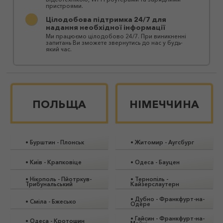
пристроями.
Цілодобова підтримка 24/7 для
надання необхідної інформації
Ми працюємо цілодобово 24/7. При виникненні
запитань Ви зможете звернутись до нас у будь-
який час.
ПОЛЬЩА
НІМЕЧЧИНА
•
Бурштин
-
Плонськ
•
Житомир
-
Аугсбург
•
Київ
-
Крапковіце
•
Одеса
-
Бауцен
•
Нікополь
-
Пйотркув-
•
Тернопіль
-
Трибунальський
Кайзерслаутерн
•
Дубно
-
Франкфурт-на-
•
Сміла
-
Бжесько
Одере
•
Гайсин
-
Франкфурт-на-
•
Одеса
-
Кротошин