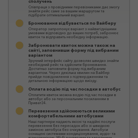
сполучень
Співпраця з провідними перевізниками дає змогу
знайти рейс саме за вашим маршрутом та
підібрати оптимальний варіант.
Бронювання відбувається по Вайберу
Оператор запропонує варіант з найвигіднішими
умовами відповідно до ваших потреб, забронює
квиток та відправить необхідну інформацію.
Забронювати квиток можна також на
сайті, заповнивши форму під вибраним
варіантом
Зручний інтерфейс сайту дозволяє швидко знайти
необхідний рейс та здійснити бронювання.
Достатньо заповнити форму під вибраним
варіантом. Через декілька хвилин на Вайбер
прийде повідомлення з підтвердженням та
детальною інформацією щодо виїзду.
Оплата водію під час посадки в автобус
Оплатити квиток можна водію під час посадки в
автобус або за персональним посиланням в
Приват24.
Перевезення здійснюються великими
комфортабельними автобусами
Наші партнери надають якісні та надійні послуги
перевезення без пересадок або зі швидкою
заміною автобуса без очікування. Автобуси
оснащені системами кондиціонування, аудіо- та
відеотехнікою, Wi-Fi роутерами та зарядними