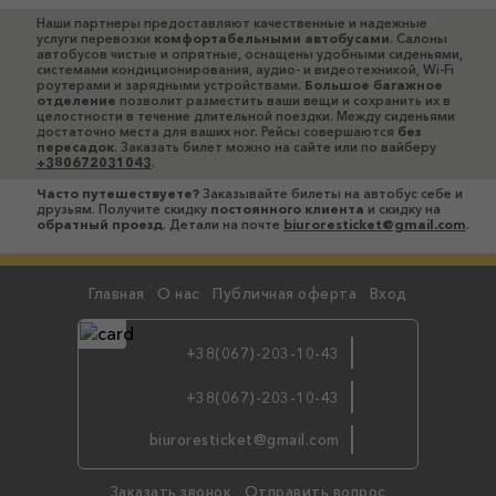
Наши партнеры предоставляют качественные и надежные
услуги перевозки
комфортабельными автобусами
. Салоны
автобусов чистые и опрятные, оснащены удобными сиденьями,
системами кондиционирования, аудио- и видеотехникой, Wi-Fi
роутерами и зарядными устройствами.
Большое багажное
отделение
позволит разместить ваши вещи и сохранить их в
целостности в течение длительной поездки. Между сиденьями
достаточно места для ваших ног. Рейсы совершаются
без
пересадок
. Заказать билет можно на сайте или по вайберу
+380672031043
.
Часто путешествуете?
Заказывайте билеты на автобус себе и
друзьям. Получите скидку
постоянного клиента
и скидку на
обратный проезд
. Детали на почте
biuroresticket@gmail.com
.
Главная
О нас
Публичная оферта
Вход
+38(067)-203-10-43
+38(067)-203-10-43
бронируй
biuroresticket@gmail.com
по viber
Заказать звонок
Отправить вопрос