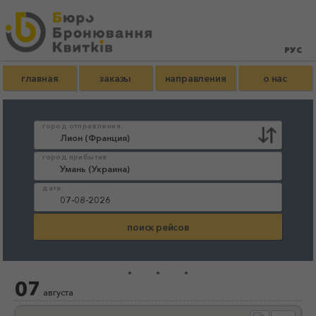
главная
заказы
направления
о нас
город отправления:
город прибытия:
дата:
...
07
августа