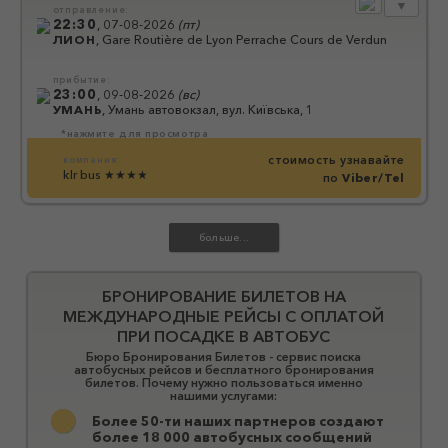
▼
отправление:
22:30
,
07-08-2026
(
пт
)
ЛИОН
,
Gare Routière de Lyon Perrache Cours de Verdun
прибытие:
23:00
,
09-08-2026
(
вс
)
УМАНЬ
,
Умань автовокзал, вул. Київська, 1
*нажмите для просмотра
стоимость узнавайте
компания:
klr bus
★★★★
по
Viber/Tel
БРОНИРОВАНИЕ БИЛЕТОВ НА
МЕЖДУНАРОДНЫЕ РЕЙСЫ С ОПЛАТОЙ
ПРИ ПОСАДКЕ В АВТОБУС
Бюро Бронирования Билетов - сервис поиска
автобусных рейсов и бесплатного бронирования
билетов. Почему нужно пользоваться именно
нашими услугами:
Более 50-ти наших партнеров создают
более 18 000 автобусных сообщений