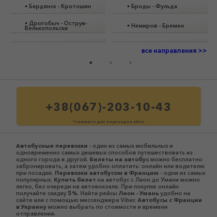
•
Бердянск
-
Кротошин
•
Броды
-
Фульда
•
Дрогобыч
-
Острув-
•
Немиров
-
Бремен
Велькопольски
все направления >>
+38(067)-203-10-43
*нажмите для перехода в viber
Автобусные перевозки
- один из самых мобильных и
одновременно самых дешевых способов путешествовать из
одного города в другой.
Билеты на автобус
можно бесплатно
забронировать, а затем удобно оплатить: онлайн или водителю
при посадке.
Перевозки автобусом в Францию
- одни из самых
популярных.
Купить билет
на автобус с Лион до Умани можно
легко, без очереди на автовокзале. При покупке онлайн
получайте скидку
5%
. Найти рейсы
Лион - Умань
удобно на
сайте или с помощью мессенджера Viber.
Автобусы c Франции
в Украину
можно выбрать по стоимости и времени
отправления.