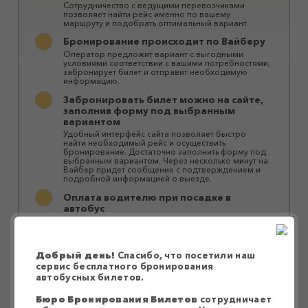
Сотрудничество с ведущими перевозчиками
позволяет найти рейс именно по вашему
маршруту и ​​подобрать оптимальный вариант.
Бронирование происходит по Вайберу
Оператор предложит вариант с выгодными
условиями соответствии с вашими потребностями,
забронирует билет и отправит необходимую
информацию.
Забронировать билет можно на сайте,
заполнив форму под выбранным
вариантом
Удобный интерфейс сайта позволяет быстро
найти необходимый рейс и осуществить
бронирование. Достаточно заполнить форму под
выбранным вариантом. Через несколько минут на
Вайбер придет сообщение с подтверждением и
подробной информацией о выезде.
Оплата водителю при посадке в
автобус
Оплатить билет можно водителю при посадке в
автобус или за персональной ссылкой в ​​Приват24.
Перевозки осуществляются большими
Добрый день!
Спасибо, что посетили наш
комфортабельными автобусами
сервис бесплатного бронирования
Наши партнеры предоставляют качественные и
автобусных билетов.
надежные услуги перевозки без пересадок или с
быстрой заменой автобуса без ожидания.
Бюро Бронирования Билетов
сотрудничает
Автобусы оснащены системами