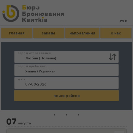
главная
заказы
направления
о нас
город отправления:
город прибытия:
дата:
...
07
августа