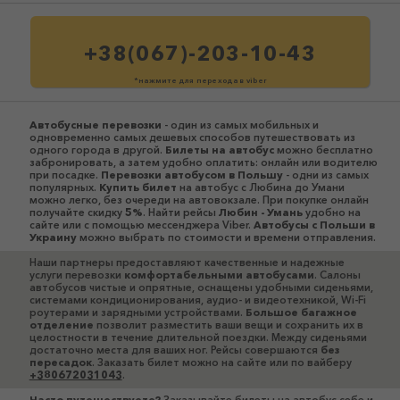
+38(067)-203-10-43
*нажмите для перехода в viber
Автобусные перевозки
- один из самых мобильных и
одновременно самых дешевых способов путешествовать из
одного города в другой.
Билеты на автобус
можно бесплатно
забронировать, а затем удобно оплатить: онлайн или водителю
при посадке.
Перевозки автобусом в Польшу
- одни из самых
популярных.
Купить билет
на автобус с Любина до Умани
можно легко, без очереди на автовокзале. При покупке онлайн
получайте скидку
5%
. Найти рейсы
Любин - Умань
удобно на
сайте или с помощью мессенджера Viber.
Автобусы c Польши в
Украину
можно выбрать по стоимости и времени отправления.
Наши партнеры предоставляют качественные и надежные
услуги перевозки
комфортабельными автобусами
. Салоны
автобусов чистые и опрятные, оснащены удобными сиденьями,
системами кондиционирования, аудио- и видеотехникой, Wi-Fi
роутерами и зарядными устройствами.
Большое багажное
отделение
позволит разместить ваши вещи и сохранить их в
целостности в течение длительной поездки. Между сиденьями
достаточно места для ваших ног. Рейсы совершаются
без
пересадок
. Заказать билет можно на сайте или по вайберу
+380672031043
.
Часто путешествуете?
Заказывайте билеты на автобус себе и