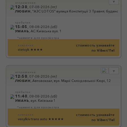
▼
отправление:
12:30
,
07-08-2026
(
пт
)
ЛЮБИН
,
"АЗС LOTOS" вулиця Конституції 3 Травня; будинок 1
прибытие:
15:05
,
08-08-2026
(
сб
)
УМАНЬ
,
АС Київська вул. 1
*нажмите для просмотра
стоимость узнавайте
компания:
stetsyk
★★★★
по
Viber/Tel
▼
отправление:
12:50
,
07-08-2026
(
пт
)
ЛЮБИН
,
Автовокзал, вул. Марії Склодовської-Кюрі, 12
прибытие:
11:40
,
08-08-2026
(
сб
)
УМАНЬ
,
вул. Київська 1
*нажмите для просмотра
стоимость узнавайте
компания:
vasylkiv trans auto
★★★★★
по
Viber/Tel