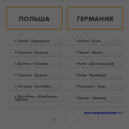
ПОЛЬША
ГЕРМАНИЯ
•
Львов
-
Переворск
•
Дубно
-
Бонн
•
Радехов
-
Быдгощ
•
Гайсин
-
Аахен
•
Долина
-
Сохачев
•
Киев
-
Дюссельдорф
•
Радехов
-
Краков
•
Киев
-
Фрайбург
•
Летичев
-
Колобжег
•
Коломыя
-
Трир
•
Дрогобыч
-
Домброва-
•
Броды
-
Цвиккау
Гурнича
все направления >>