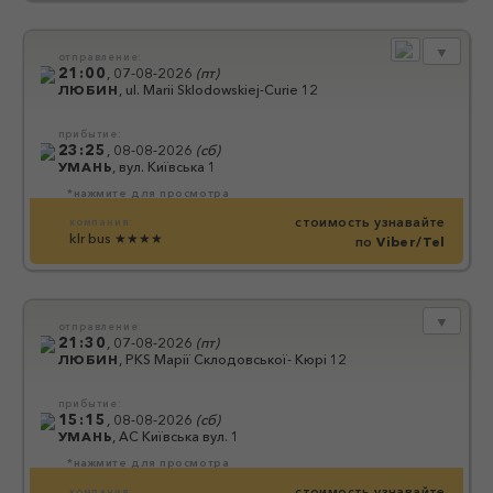
▼
отправление:
21:00
,
07-08-2026
(
пт
)
ЛЮБИН
,
ul. Marii Sklodowskiej-Curie 12
прибытие:
23:25
,
08-08-2026
(
сб
)
УМАНЬ
,
вул. Київська 1
*нажмите для просмотра
стоимость узнавайте
компания:
klr bus
★★★★
по
Viber/Tel
▼
отправление:
21:30
,
07-08-2026
(
пт
)
ЛЮБИН
,
PKS Марії Склодовської- Кюрі 12
прибытие:
15:15
,
08-08-2026
(
сб
)
УМАНЬ
,
АС Київська вул. 1
*нажмите для просмотра
стоимость узнавайте
компания: