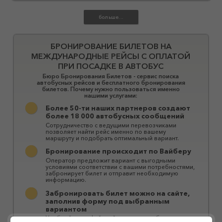
БРОНИРОВАНИЕ БИЛЕТОВ НА
МЕЖДУНАРОДНЫЕ РЕЙСЫ С ОПЛАТОЙ
ПРИ ПОСАДКЕ В АВТОБУС
Бюро Бронирования Билетов - сервис поиска
автобусных рейсов и бесплатного бронирования
билетов. Почему нужно пользоваться именно
нашими услугами:
Более 50-ти наших партнеров создают
более 18 000 автобусных сообщений
Сотрудничество с ведущими перевозчиками
позволяет найти рейс именно по вашему
маршруту и ​​подобрать оптимальный вариант.
Бронирование происходит по Вайберу
Оператор предложит вариант с выгодными
условиями соответствии с вашими потребностями,
забронирует билет и отправит необходимую
информацию.
Забронировать билет можно на сайте,
заполнив форму под выбранным
вариантом
Удобный интерфейс сайта позволяет быстро