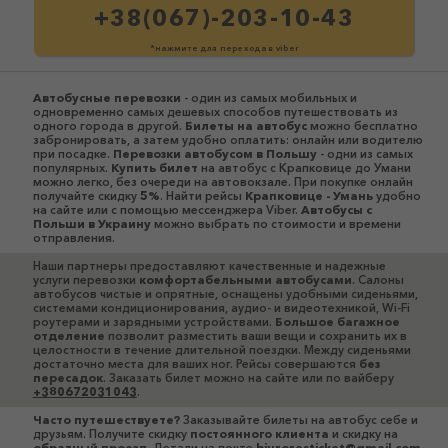
+38(067)-203-10-43
*нажмите для перехода в viber
Автобусные перевозки
- один из самых мобильных и
одновременно самых дешевых способов путешествовать из
одного города в другой.
Билеты на автобус
можно бесплатно
забронировать, а затем удобно оплатить: онлайн или водителю
при посадке.
Перевозки автобусом в Польшу
- одни из самых
популярных.
Купить билет
на автобус с Крапковице до Умани
можно легко, без очереди на автовокзале. При покупке онлайн
получайте скидку
5%
. Найти рейсы
Крапковице - Умань
удобно
на сайте или с помощью мессенджера Viber.
Автобусы c
Польши в Украину
можно выбрать по стоимости и времени
отправления.
Наши партнеры предоставляют качественные и надежные
услуги перевозки
комфортабельными автобусами
. Салоны
автобусов чистые и опрятные, оснащены удобными сиденьями,
системами кондиционирования, аудио- и видеотехникой, Wi-Fi
роутерами и зарядными устройствами.
Большое багажное
отделение
позволит разместить ваши вещи и сохранить их в
целостности в течение длительной поездки. Между сиденьями
достаточно места для ваших ног. Рейсы совершаются
без
пересадок
. Заказать билет можно на сайте или по вайберу
+380672031043
.
Часто путешествуете?
Заказывайте билеты на автобус себе и
друзьям. Получите скидку
постоянного клиента
и скидку на
обратный проезд
. Детали на почте
biuroresticket@gmail.com
.