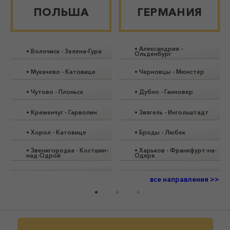
ПОЛЬША
ГЕРМАНИЯ
•
Александрия
-
•
Волочиск
-
Зелена-Гура
Ольденбург
•
Мукачево
-
Катовице
•
Черновцы
-
Мюнстер
•
Чутово
-
Плоньск
•
Дубно
-
Ганновер
•
Кременчуг
-
Гарволин
•
Звягель
-
Ингольштадт
•
Хорол
-
Катовице
•
Броды
-
Любек
•
Звенигородка
-
Костшин-
•
Харьков
-
Франкфурт-на-
над-Одрой
Одере
все направления >>