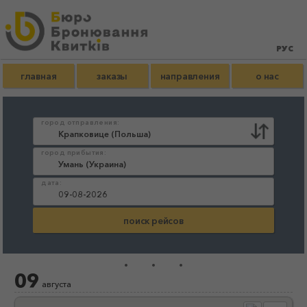
главная
заказы
направления
о нас
город отправления:
город прибытия:
дата:
...
09
августа