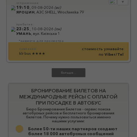
▼
отправление:
19:10
,
09-08-2026
(
вс
)
ЯРОЦИН
,
АЗС SHELL, Wrocławska 79
прибытие:
23:25
,
10-08-2026
(
пн
)
УМАНЬ
,
вул. Київська 1
*нажмите для просмотра
стоимость узнавайте
компания:
klr bus
★★★★
по
Viber/Tel
БРОНИРОВАНИЕ БИЛЕТОВ НА
МЕЖДУНАРОДНЫЕ РЕЙСЫ С ОПЛАТОЙ
ПРИ ПОСАДКЕ В АВТОБУС
Бюро Бронирования Билетов - сервис поиска
автобусных рейсов и бесплатного бронирования
билетов. Почему нужно пользоваться именно
нашими услугами:
Более 50-ти наших партнеров создают
более 18 000 автобусных сообщений