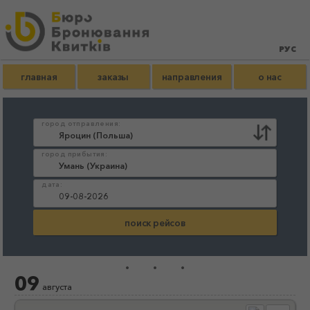
главная
заказы
направления
о нас
город отправления:
город прибытия:
дата:
...
09
августа