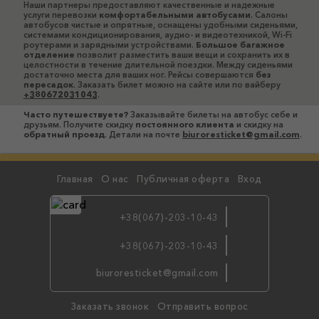
Наши партнеры предоставляют качественные и надежные
услуги перевозки
комфортабельными автобусами
. Салоны
автобусов чистые и опрятные, оснащены удобными сиденьями,
системами кондиционирования, аудио- и видеотехникой, Wi-Fi
роутерами и зарядными устройствами.
Большое багажное
отделение
позволит разместить ваши вещи и сохранить их в
целостности в течение длительной поездки. Между сиденьями
достаточно места для ваших ног. Рейсы совершаются
без
пересадок
. Заказать билет можно на сайте или по вайберу
+380672031043
.
Часто путешествуете?
Заказывайте билеты на автобус себе и
друзьям. Получите скидку
постоянного клиента
и скидку на
обратный проезд
. Детали на почте
biuroresticket@gmail.com
.
Главная
О нас
Публичная оферта
Вход
+38(067)-203-10-43
+38(067)-203-10-43
бронируй
biuroresticket@gmail.com
по viber
Заказать звонок
Отправить вопрос