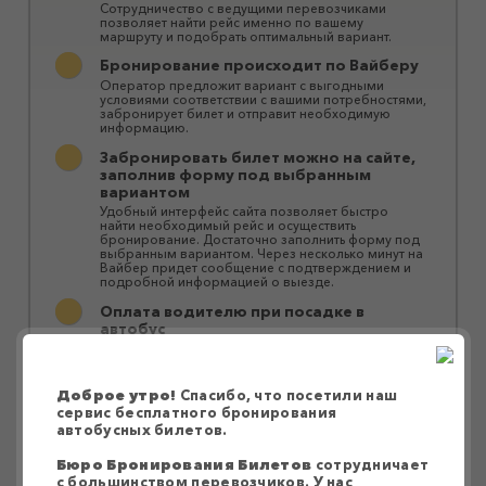
Сотрудничество с ведущими перевозчиками
позволяет найти рейс именно по вашему
маршруту и ​​подобрать оптимальный вариант.
Бронирование происходит по Вайберу
Оператор предложит вариант с выгодными
условиями соответствии с вашими потребностями,
забронирует билет и отправит необходимую
информацию.
Забронировать билет можно на сайте,
заполнив форму под выбранным
вариантом
Удобный интерфейс сайта позволяет быстро
найти необходимый рейс и осуществить
бронирование. Достаточно заполнить форму под
выбранным вариантом. Через несколько минут на
Вайбер придет сообщение с подтверждением и
подробной информацией о выезде.
Оплата водителю при посадке в
автобус
Оплатить билет можно водителю при посадке в
автобус или за персональной ссылкой в ​​Приват24.
Перевозки осуществляются большими
Доброе утро!
Спасибо, что посетили наш
комфортабельными автобусами
сервис бесплатного бронирования
автобусных билетов.
Наши партнеры предоставляют качественные и
надежные услуги перевозки без пересадок или с
быстрой заменой автобуса без ожидания.
Бюро Бронирования Билетов
сотрудничает
Автобусы оснащены системами
с большинством перевозчиков. У нас