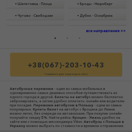
•
Шепетовка
-
Плоцк
•
Броды
-
Нюрнберг
•
Чутово
-
Свебодзин
•
Дубно
-
Оснабрюк
все направления >>
+38(067)-203-10-43
*нажмите для перехода в viber
Автобусные перевозки
- один из самых мобильных и
одновременно самых дешевых способов путешествовать из
одного города в другой.
Билеты на автобус
можно бесплатно
забронировать, а затем удобно оплатить: онлайн или водителю
при посадке.
Перевозки автобусом в Польшу
- одни из самых
популярных.
Купить билет
на автобус с Яроцина до Умани
можно легко, без очереди на автовокзале. При покупке онлайн
получайте скидку
5%
. Найти рейсы
Яроцин - Умань
удобно на
сайте или с помощью мессенджера Viber.
Автобусы c Польши в
Украину
можно выбрать по стоимости и времени отправления.