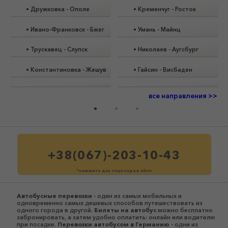
•
Дружковка
-
Ополе
•
Кременчуг
-
Росток
•
Ивано-Франковск
-
Бжег
•
Умань
-
Майнц
•
Трускавец
-
Слупск
•
Николаев
-
Аугсбург
•
Константиновка
-
Жешув
•
Гайсин
-
Висбаден
все направления >>
+38(067)-203-10-43
*нажмите для перехода в viber
Автобусные перевозки
- один из самых мобильных и
одновременно самых дешевых способов путешествовать из
одного города в другой.
Билеты на автобус
можно бесплатно
забронировать, а затем удобно оплатить: онлайн или водителю
при посадке.
Перевозки автобусом в Германию
- одни из