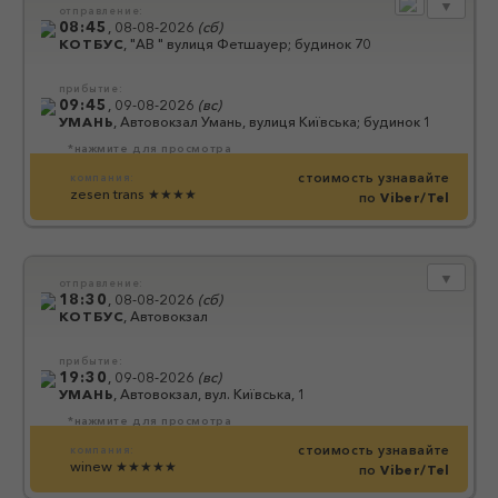
▼
отправление:
08:45
,
08-08-2026
(
сб
)
КОТБУС
,
"АВ " вулиця Фетшауер; будинок 70
прибытие:
09:45
,
09-08-2026
(
вс
)
УМАНЬ
,
Автовокзал Умань, вулиця Київська; будинок 1
*нажмите для просмотра
стоимость узнавайте
компания:
zesen trans
★★★★
по
Viber/Tel
▼
отправление:
18:30
,
08-08-2026
(
сб
)
КОТБУС
,
Автовокзал
прибытие:
19:30
,
09-08-2026
(
вс
)
УМАНЬ
,
Автовокзал, вул. Київська, 1
*нажмите для просмотра
стоимость узнавайте
компания:
winew
★★★★★
по
Viber/Tel