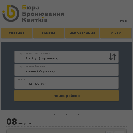
главная
заказы
направления
о нас
город отправления:
город прибытия:
дата:
...
08
августа