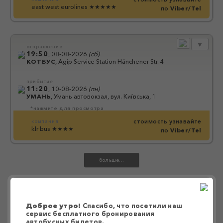
east west eurolines
★★★★★
по
Viber/Tel
▼
отправление:
19:50
,
08-08-2026
(
сб
)
КОТБУС
,
Agip Service Station Hänchener Str. 4
прибытие:
11:20
,
10-08-2026
(
пн
)
УМАНЬ
,
Умань автовокзал, вул. Київська, 1
*нажмите для просмотра
стоимость узнавайте
компания:
klr bus
★★★★
по
Viber/Tel
БРОНИРОВАНИЕ БИЛЕТОВ НА
МЕЖДУНАРОДНЫЕ РЕЙСЫ С ОПЛАТОЙ
Доброе утро!
Спасибо, что посетили наш
ПРИ ПОСАДКЕ В АВТОБУС
сервис бесплатного бронирования
Бюро Бронирования Билетов - сервис поиска
автобусных билетов.