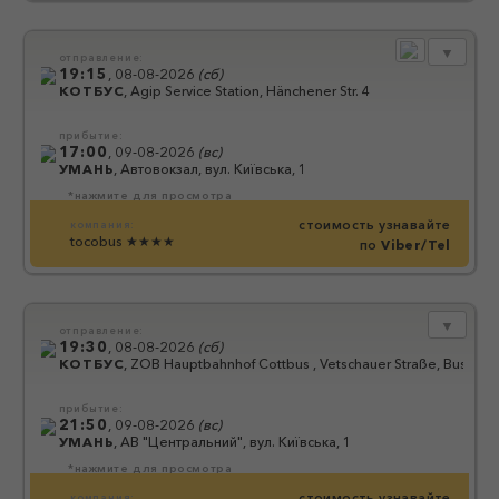
▼
отправление:
19:15
,
08-08-2026
(
сб
)
КОТБУС
,
Agip Service Station, Hänchener Str. 4
прибытие:
17:00
,
09-08-2026
(
вс
)
УМАНЬ
,
Автовокзал, вул. Київська, 1
*нажмите для просмотра
стоимость узнавайте
компания:
tocobus
★★★★
по
Viber/Tel
▼
отправление:
19:30
,
08-08-2026
(
сб
)
КОТБУС
,
ZOB Hauptbahnhof Cottbus , Vetschauer Straße, Bussteig
прибытие:
21:50
,
09-08-2026
(
вс
)
УМАНЬ
,
АВ "Центральний", вул. Київська, 1
*нажмите для просмотра
стоимость узнавайте
компания: