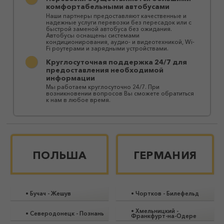
комфортабельными автобусами
Наши партнеры предоставляют качественные и
надежные услуги перевозки без пересадок или с
быстрой заменой автобуса без ожидания.
Автобусы оснащены системами
кондиционирования, аудио- и видеотехникой, Wi-
Fi роутерами и зарядными устройствами.
Круглосуточная поддержка 24/7 для
предоставления необходимой
информации
Мы работаем круглосуточно 24/7. При
возникновении вопросов Вы сможете обратиться
к нам в любое время.
ПОЛЬША
ГЕРМАНИЯ
•
Бучач
-
Жешув
•
Чортков
-
Билефельд
•
Хмельницкий
-
•
Северодонецк
-
Познань
Франкфурт-на-Одере