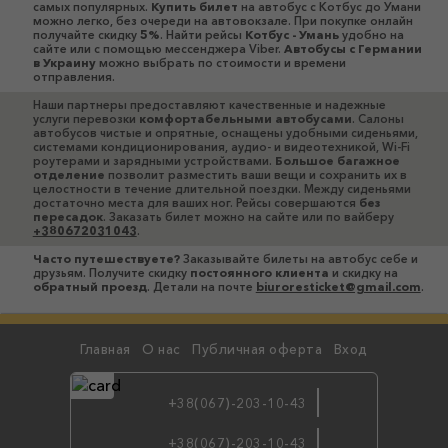
самых популярных.
Купить билет
на автобус с Котбус до Умани
можно легко, без очереди на автовокзале. При покупке онлайн
получайте скидку
5%
. Найти рейсы
Котбус - Умань
удобно на
сайте или с помощью мессенджера Viber.
Автобусы c Германии
в Украину
можно выбрать по стоимости и времени
отправления.
Наши партнеры предоставляют качественные и надежные
услуги перевозки
комфортабельными автобусами
. Салоны
автобусов чистые и опрятные, оснащены удобными сиденьями,
системами кондиционирования, аудио- и видеотехникой, Wi-Fi
роутерами и зарядными устройствами.
Большое багажное
отделение
позволит разместить ваши вещи и сохранить их в
целостности в течение длительной поездки. Между сиденьями
достаточно места для ваших ног. Рейсы совершаются
без
пересадок
. Заказать билет можно на сайте или по вайберу
+380672031043
.
Часто путешествуете?
Заказывайте билеты на автобус себе и
друзьям. Получите скидку
постоянного клиента
и скидку на
обратный проезд
. Детали на почте
biuroresticket@gmail.com
.
Главная
О нас
Публичная оферта
Вход
+38(067)-203-10-43
+38(067)-203-10-43