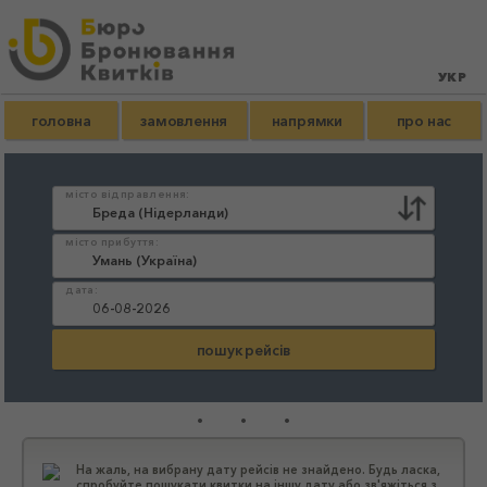
головна
замовлення
напрямки
про нас
місто відправлення:
місто прибуття:
дата:
...
На жаль, на вибрану дату рейсів не знайдено. Будь ласка,
спробуйте пошукати квитки на іншу дату або зв'яжіться з