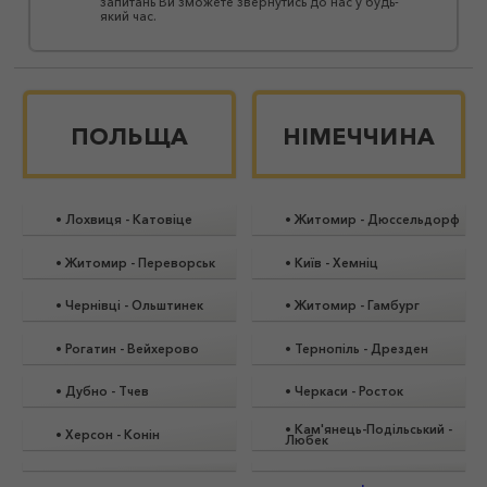
запитань Ви зможете звернутись до нас у будь-
який час.
ПОЛЬЩА
НІМЕЧЧИНА
•
Лохвиця
-
Катовіце
•
Житомир
-
Дюссельдорф
•
Житомир
-
Переворськ
•
Київ
-
Хемніц
•
Чернівці
-
Ольштинек
•
Житомир
-
Гамбург
•
Рогатин
-
Вейхерово
•
Тернопіль
-
Дрезден
•
Дубно
-
Тчев
•
Черкаси
-
Росток
•
Кам'янець-Подільський
-
•
Херсон
-
Конін
Любек