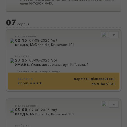
нами 067-203-10-43.
07
серпня
▼
відправлення:
02:15
,
07-08-2026
(
пт
)
БРЕДА
,
McDonald's, Kruisvoort 101
прибуття:
23:25
,
08-08-2026
(
сб
)
УМАНЬ
,
Умань автовокзал, вул. Київська, 1
*натисніть для перегляду
вартість дізнавайтесь
компанія:
klr bus
★★★★
по
Viber/Tel
▼
відправлення:
05:00
,
07-08-2026
(
пт
)
БРЕДА
,
McDonald's, Kruisvoort 101
прибуття: