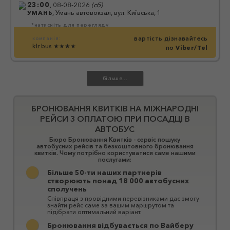
23:00
,
08-08-2026
(
сб
)
УМАНЬ
,
Умань автовокзал, вул. Київська, 1
*натисніть для перегляду
вартість дізнавайтесь
компанія:
klr bus
★★★★
по
Viber/Tel
БРОНЮВАННЯ КВИТКІВ НА МІЖНАРОДНІ
РЕЙСИ З ОПЛАТОЮ ПРИ ПОСАДЦІ В
АВТОБУС
Бюро Бронювання Квитків - сервіс пошуку
автобусних рейсів та безкоштовного бронювання
квитків. Чому потрібно користуватися саме нашими
послугами:
Більше 50-ти наших партнерів
створюють понад 18 000 автобусних
сполучень
Співпраця з провідними перевізниками дає змогу
знайти рейс саме за вашим маршрутом та
підібрати оптимальний варіант.
Бронювання відбувається по Вайберу