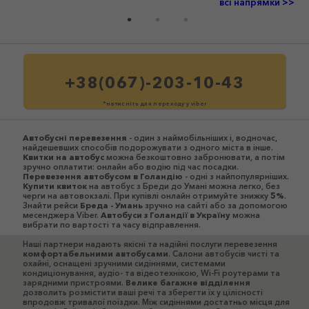
всі напрямки >>
+38(067)-203-10-43
*натисніть для переходу у viber
Автобусні перевезення
- один з наймобільніших і, водночас,
найдешевших способів подорожувати з одного міста в інше.
Квитки на автобус
можна безкоштовно забронювати, а потім
зручно оплатити: онлайн або водію під час посадки.
Перевезення автобусом в Голандію
- одні з найпопулярніших.
Купити квиток
на автобус з Бреди до Умані можна легко, без
черги на автовокзалі. При купівлі онлайн отримуйте знижку
5%
.
Знайти рейси
Бреда - Умань
зручно на сайті або за допомогою
месенджера Viber.
Автобуси з Голандії в Україну
можна
вибрати по вартості та часу відправлення.
Наші партнери надають якісні та надійні послуги перевезення
комфортабельними автобусами
. Салони автобусів чисті та
охайні, оснащені зручними сидіннями, системами
кондиціонування, аудіо- та відеотехнікою, Wi-Fi роутерами та
зарядними пристроями.
Велике багажне відділення
дозволить розмістити ваші речі та зберегти їх у цілісності
впродовж тривалої поїздки. Між сидіннями достатньо місця для