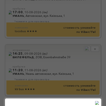
прибытие:
17:00
,
10-08-2026
(
пн
)
УМАНЬ
,
Автовокзал, вул. Київська, 1
*нажмите для просмотра
стоимость узнавайте
компания:
tocobus
★★★★
по
Viber/Tel
▼
отправление:
14:25
,
09-08-2026
(
вс
)
БИЛЕФЕЛЬД
,
ZOB, Eisenbahnstraße 39
прибытие:
11:20
,
11-08-2026
(
вт
)
УМАНЬ
,
Умань автовокзал, вул. Київська, 1
*нажмите для просмотра
стоимость узнавайте
компания:
klr bus
★★★★
по
Viber/Tel