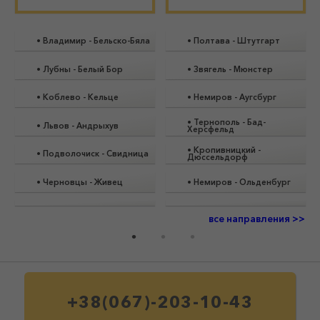
•
Владимир
-
Бельско-Бяла
•
Полтава
-
Штутгарт
•
Лубны
-
Белый Бор
•
Звягель
-
Мюнстер
•
Коблево
-
Кельце
•
Немиров
-
Аугсбург
•
Тернополь
-
Бад-
•
Львов
-
Андрыхув
Херсфельд
•
Кропивницкий
-
•
Подволочиск
-
Свидница
Дюссельдорф
•
Черновцы
-
Живец
•
Немиров
-
Ольденбург
все направления >>
+38(067)-203-10-43