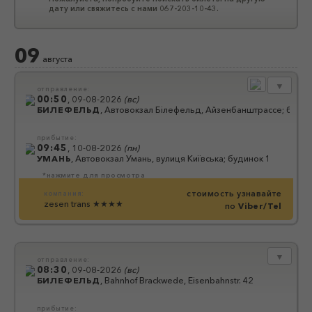
дату или свяжитесь с нами 067-203-10-43.
09
августа
▼
отправление:
00:50
,
09-08-2026
(
вс
)
БИЛЕФЕЛЬД
,
Автовокзал Білефельд, Айзенбанштрассе; будин
прибытие:
09:45
,
10-08-2026
(
пн
)
УМАНЬ
,
Автовокзал Умань, вулиця Київська; будинок 1
*нажмите для просмотра
стоимость узнавайте
компания:
zesen trans
★★★★
по
Viber/Tel
▼
отправление:
08:30
,
09-08-2026
(
вс
)
БИЛЕФЕЛЬД
,
Bahnhof Brackwede, Eisenbahnstr. 42
прибытие: