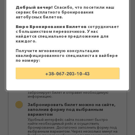
Добрый вечер!
Спасибо, что посетили наш
сервис бесплатного бронирования
БРОНИРОВАНИЕ БИЛЕТОВ НА
автобусных билетов.
МЕЖДУНАРОДНЫЕ РЕЙСЫ С ОПЛАТОЙ
ПРИ ПОСАДКЕ В АВТОБУС
Бюро Бронирования Билетов
сотрудничает
с большинством перевозчиков. У нас
Бюро Бронирования Билетов - сервис поиска
найдется специальное предложение для
автобусных рейсов и бесплатного бронирования
каждого.
билетов. Почему нужно пользоваться именно
нашими услугами:
Получите мгновенную консультацию
Более 50-ти наших партнеров создают
квалифицированного специалиста в вайбере
более 18 000 автобусных сообщений
по номеру:
Сотрудничество с ведущими перевозчиками
позволяет найти рейс именно по вашему
маршруту и ​​подобрать оптимальный вариант.
+38-067-203-10-43
Бронирование происходит по Вайберу
Оператор предложит вариант с выгодными
условиями соответствии с вашими потребностями,
забронирует билет и отправит необходимую
информацию.
Забронировать билет можно на сайте,
заполнив форму под выбранным
вариантом
Удобный интерфейс сайта позволяет быстро
найти необходимый рейс и осуществить
бронирование. Достаточно заполнить форму под
выбранным вариантом. Через несколько минут на