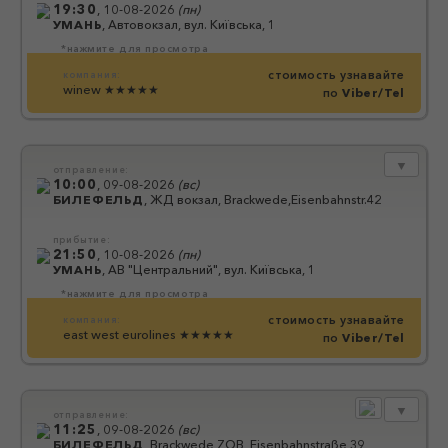
19:30
,
10-08-2026
(
пн
)
УМАНЬ
,
Автовокзал, вул. Київська, 1
*нажмите для просмотра
стоимость узнавайте
компания:
winew
★★★★★
по
Viber/Tel
▼
отправление:
10:00
,
09-08-2026
(
вс
)
БИЛЕФЕЛЬД
,
ЖД вокзал, Brackwede,Eisenbahnstr.42
прибытие:
21:50
,
10-08-2026
(
пн
)
УМАНЬ
,
АВ "Центральний", вул. Київська, 1
*нажмите для просмотра
стоимость узнавайте
компания:
east west eurolines
★★★★★
по
Viber/Tel
▼
отправление:
11:25
,
09-08-2026
(
вс
)
БИЛЕФЕЛЬД
,
Brackwede ZOB, Eisenbahnstraße 39