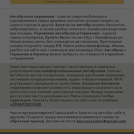
*нажмите для перехода в viber
Автобусные перевозки
- один из самых мобильных и
одновременно самых дешевых способов путешествовать из
одного города в другой.
Билеты на автобус
можно бесплатно
забронировать, а затем удобно оплатить: онлайн или водителю
при посадке.
Перевозки автобусом в Германию
- одни из
самых популярных.
Купить билет
на автобус с Билефельда до
Умани можно легко, без очереди на автовокзале. При покупке
онлайн получайте скидку
5%
. Найти рейсы
Билефельд - Умань
удобно на сайте или с помощью мессенджера Viber.
Автобусы c
Германии в Украину
можно выбрать по стоимости и времени
отправления.
Наши партнеры предоставляют качественные и надежные
услуги перевозки
комфортабельными автобусами
. Салоны
автобусов чистые и опрятные, оснащены удобными сиденьями,
системами кондиционирования, аудио- и видеотехникой, Wi-Fi
роутерами и зарядными устройствами.
Большое багажное
отделение
позволит разместить ваши вещи и сохранить их в
целостности в течение длительной поездки. Между сиденьями
достаточно места для ваших ног. Рейсы совершаются
без
пересадок
. Заказать билет можно на сайте или по вайберу
+380672031043
.
Часто путешествуете?
Заказывайте билеты на автобус себе и
друзьям. Получите скидку
постоянного клиента
и скидку на
обратный проезд
. Детали на почте
biuroresticket@gmail.com
.