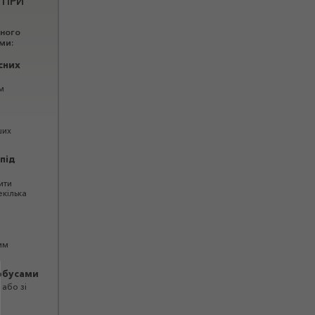
 ПРИ
вного
ми:
сних
м
ших
під
ити
кілька
им
обусами
 або зі