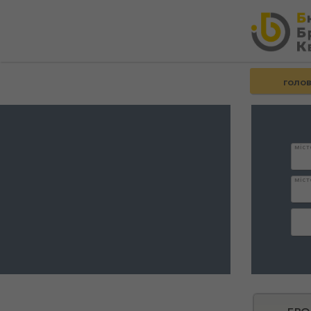
голо
міст
міст
дата