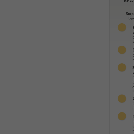
БРО
Бюро
бр