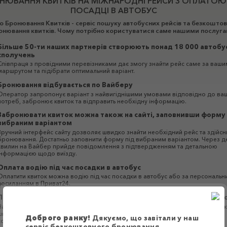
НЮВАННЯ КВИТКІВ НА МІЖНАРОДНІ РЕЙСИ З ОПЛАТОЮ
ПОСАДЦІ В АВТОБУС
 Бронювання Квитків - сервіс пошуку автобусних рейсів та безкошто
онювання квитків. Чому потрібно користуватися саме нашими послуга
Більше 50-ти наших партнерів створюють понад 18 000 автобу
сполучень
Співпраця з провідними перевізниками дає змогу знайти рейс саме за ваши
маршрутом та підібрати оптимальний варіант.
Бронювання відбувається по Вайберу
Оператор запропонує варіант з найвигіднішими умовами відповідно до ва
потреб, забронює квиток та відправить необхідну інформацію.
Забронювати квиток можна також на сайті, заповнивши форму 
вибраним варіантом
Зручний інтерфейс сайту дозволяє швидко знайти необхідний рейс та здійсн
бронювання. Достатньо заповнити форму під вибраним варіантом. Через де
хвилин на Вайбер прийде повідомлення з підтвердженням та детальною
інформацією щодо виїзду.
Оплата водію під час посадки в автобус
Оплатити квиток можна водію під час посадки в автобус або за персональн
посиланням в Приват24.
Перевезення здійснюються великими комфортабельними авт
Наші партнери надають якісні та надійні послуги перевезення без пересадок
швидкою заміною автобуса без очікування. Автобуси оснащені системами
Доброго ранку!
Дякуємо, що завітали у наш
кондиціонування, аудіо- та відеотехнікою, Wi-Fi роутерами та зарядними
сервіс безкоштовного бронювання