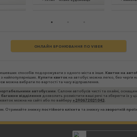
ОНЛАЙН БРОНЮВАННЯ ПО VIBER
йдешевших способів подорожувати з одного міста в інше.
Квитки на авто
і з найпопулярніших.
Купити квиток
на автобус можна легко, без черги н
уси
можна вибрати по вартості та часу відправлення.
ортабельними автобусами
. Салони автобусів чисті та охайні, оснаще
 багажне відділення
дозволить розмістити ваші речі та зберегти їх у 
 квиток можна на сайті або по вайберу
+380672031043
.
зям. Отримайте знижку
постійного клієнта
та знижку на
зворотній прої