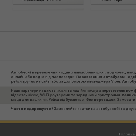
Автобусні перевезення
- один з наймобільніших і, водночас, на
онлайн або водію під час посадки.
Перевезення автобусом
- одн
рейси
зручно на сайті або за допомогою месенджера Viber.
Автоб
Наші партнери надають якісні та надійні послуги перевезення
комф
відеотехнікою, Wi-Fi роутерами та зарядними пристроями.
Велике
місця для ваших ніг. Рейси відбуваються
без пересадок
. Замовити
Часто подорожуєте?
Замовляйте квитки на автобус собі та дру
Головна