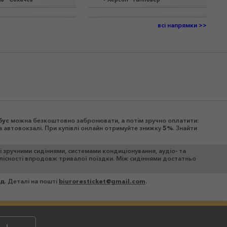
всі напрямки >>
бус
можна безкоштовно забронювати, а потім зручно оплатити:
а автовокзалі. При купівлі онлайн отримуйте знижку
5%
. Знайти
ні зручними сидіннями, системами кондиціонування, аудіо- та
цілісності впродовж тривалої поїздки. Між сидіннями достатньо
зд
. Деталі на пошті
biuroresticket@gmail.com
.