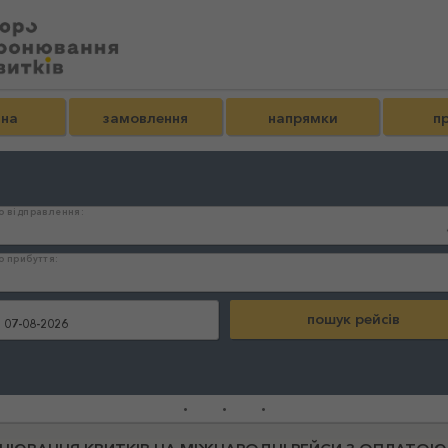
вна
замовлення
напрямки
пр
о відправлення:
о прибуття:
:
...