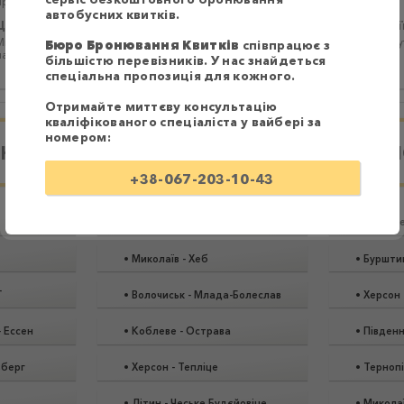
пристроями.
автобусних квитків.
Цілодобова підтримка 24/7 для надання необхідної інформаці
Ми працюємо цілодобово 24/7. При виникненні запитань Ви зможете зверну
Бюро Бронювання Квитків
співпрацює з
нас у будь-який час.
більшістю перевізників. У нас знайдеться
спеціальна пропозиція для кожного.
Отримайте миттєву консультацію
кваліфікованого спеціаліста у вайбері за
номером:
ИНА
ЧЕХІЯ
П
+38-067-203-10-43
•
Хотин
-
Карлові-Вари
•
Вознес
•
Миколаїв
-
Хеб
•
Буршти
-
•
Волочиськ
-
Млада-Болеслав
•
Херсон
-
Ессен
•
Коблеве
-
Острава
•
Південн
ьберг
•
Херсон
-
Тепліце
•
Терноп
•
Літин
-
Чеське Будєйовіце
•
Микола