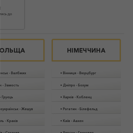
ї
тись до
ОЛЬЩА
НІМЕЧЧИНА
енськ
-
Валбжих
•
Вінниця
-
Вюрцбург
н
-
Замость
•
Дніпро
-
Бохум
-
Груєць
•
Харків
-
Кобленц
оукраїнськ
-
Жешув
•
Рогатин
-
Білефельд
іль
-
Краків
•
Київ
-
Аахен
їв
-
Сохачев
•
Херсон
-
Ганновер