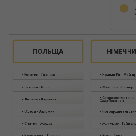
ПОЛЬЩА
НІМЕЧЧ
•
Рогатин
-
Гданськ
•
Кривий Ріг
-
Майнц
•
Звягель
-
Коло
•
Миколаїв
-
Вісмар
•
Старокостянтинів
•
Летичів
-
Варшава
Саарбрюккен
•
Одеса
-
Валбжих
•
Новоархангельськ
•
Снятин
-
Жешув
•
Житомир
-
Гайдел
•
Кременець
-
Познань
•
Рівне
-
Гера